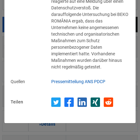
reagierte auf eine Meldung über einen
Nach Land filtern
Datenschutzverstoß. Die
darauffolgende Untersuchung bei BEKO
ROMÂNIA ergab, dass das
Datum
Bußgeld
Empfänger
Unternehmen keine angemessenen
technischen und organisatorischen
Maßnahmen zum Schutz
700 €
29.07.2026
Privatperson
personenbezogener Daten
»Details
implementiert hatte. Vorhandene
Maßnahmen wurden darüber hinaus
nicht regelmäßig getestet.
1.715.600 €
16.07.2026
Wind Tre
»Details
Quellen
Pressemitteilung ANS PDCP
6.358 €
15.07.2026
Privatperson
»Details
Teilen
8.500 €
14.07.2026
Wirtschaftsprüfungsgesellschaft
»Details