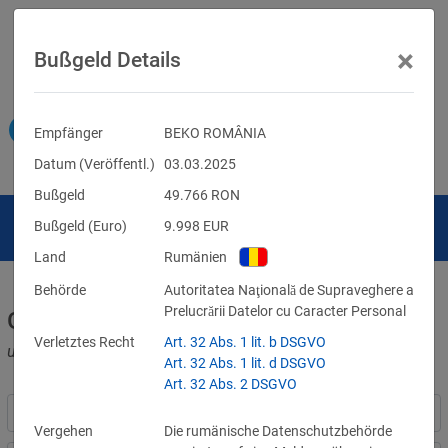
×
Bußgeld Details
Empfänger
BEKO ROMÂNIA
Datum (Veröffentl.)
03.03.2025
Bußgeld
49.766
RON
Bußgeld (Euro)
9.998
EUR
Land
Rumänien
Behörde
Autoritatea Naţională de Supraveghere a
Prelucrării Datelor cu Caracter Personal
Geldbußen für DSGVO-Verstöße
Verletztes Recht
Art. 32 Abs. 1 lit. b DSGVO
und für Verletzungen anderer Datenschutzgesetze
Art. 32 Abs. 1 lit. d DSGVO
Art. 32 Abs. 2 DSGVO
Vergehen
Die rumänische Datenschutzbehörde