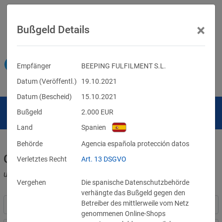
×
Bußgeld Details
Empfänger
BEEPING FULFILMENT S.L.
Datum (Veröffentl.)
19.10.2021
Datum (Bescheid)
15.10.2021
Bußgeld
2.000
EUR
Land
Spanien
Behörde
Agencia española protección datos
Geldbußen für DSGVO-Verstöße
Verletztes Recht
Art. 13 DSGVO
und für Verletzungen anderer Datenschutzgesetze
Vergehen
Die spanische Datenschutzbehörde
verhängte das Bußgeld gegen den
Betreiber des mittlerweile vom Netz
genommenen Online-Shops