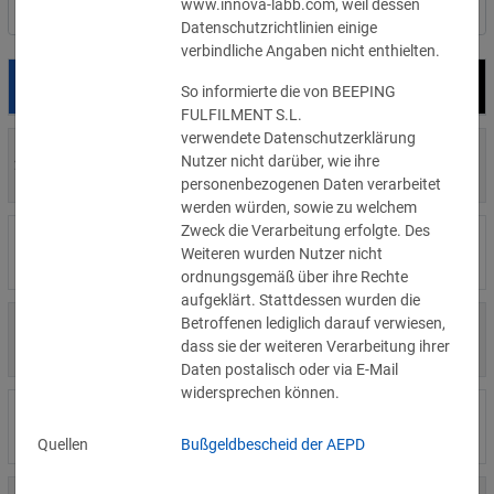
www.innova-labb.com, weil dessen
Nach Land filtern
Datenschutzrichtlinien einige
verbindliche Angaben nicht enthielten.
Datum
Bußgeld
Empfänger
So informierte die von BEEPING
FULFILMENT S.L.
verwendete Datenschutzerklärung
700 €
Nutzer nicht darüber, wie ihre
29.07.2026
Privatperson
»Details
personenbezogenen Daten verarbeitet
werden würden, sowie zu welchem
Zweck die Verarbeitung erfolgte. Des
1.715.600 €
16.07.2026
Wind Tre
Weiteren wurden Nutzer nicht
»Details
ordnungsgemäß über ihre Rechte
aufgeklärt. Stattdessen wurden die
Betroffenen lediglich darauf verwiesen,
6.358 €
15.07.2026
Privatperson
dass sie der weiteren Verarbeitung ihrer
»Details
Daten postalisch oder via E-Mail
widersprechen können.
8.500 €
14.07.2026
Wirtschaftsprüfungsgesellschaft
»Details
Quellen
Bußgeldbescheid der AEPD