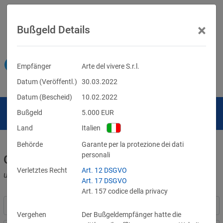
×
Bußgeld Details
Empfänger
Arte del vivere S.r.l.
Datum (Veröffentl.)
30.03.2022
Datum (Bescheid)
10.02.2022
Bußgeld
5.000
EUR
Land
Italien
Behörde
Garante per la protezione dei dati
personali
Geldbußen für DSGVO-Verstöße
Verletztes Recht
Art. 12 DSGVO
und für Verletzungen anderer Datenschutzgesetze
Art. 17 DSGVO
Art. 157 codice della privacy
Vergehen
Der Bußgeldempfänger hatte die