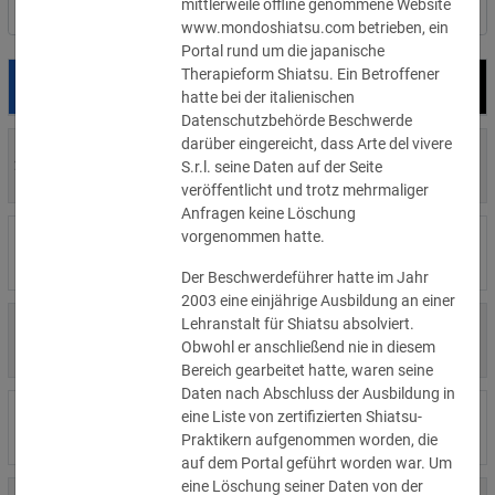
mittlerweile offline genommene Website
Nach Land filtern
www.mondoshiatsu.com betrieben, ein
Portal rund um die japanische
Therapieform Shiatsu. Ein Betroffener
Datum
Bußgeld
Empfänger
hatte bei der italienischen
Datenschutzbehörde Beschwerde
darüber eingereicht, dass Arte del vivere
700 €
29.07.2026
Privatperson
S.r.l. seine Daten auf der Seite
»Details
veröffentlicht und trotz mehrmaliger
Anfragen keine Löschung
vorgenommen hatte.
1.715.600 €
16.07.2026
Wind Tre
»Details
Der Beschwerdeführer hatte im Jahr
2003 eine einjährige Ausbildung an einer
Lehranstalt für Shiatsu absolviert.
6.358 €
15.07.2026
Privatperson
Obwohl er anschließend nie in diesem
»Details
Bereich gearbeitet hatte, waren seine
Daten nach Abschluss der Ausbildung in
8.500 €
eine Liste von zertifizierten Shiatsu-
14.07.2026
Wirtschaftsprüfungsgesellschaft
»Details
Praktikern aufgenommen worden, die
auf dem Portal geführt worden war. Um
eine Löschung seiner Daten von der