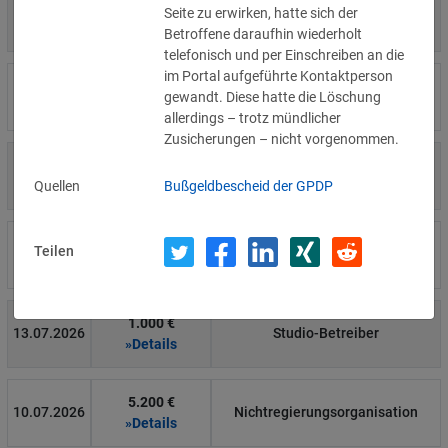
4.000 €
Seite zu erwirken, hatte sich der
14.07.2026
Η Μάθηση
»Details
Betroffene daraufhin wiederholt
telefonisch und per Einschreiben an die
im Portal aufgeführte Kontaktperson
15.000 €
14.07.2026
Flamel
gewandt. Diese hatte die Löschung
»Details
allerdings – trotz mündlicher
Zusicherungen – nicht vorgenommen.
13.450 €
14.07.2026
Civilstyrelsen
»Details
Quellen
Bußgeldbescheid der GPDP
1.150 €
Wohnungseigentümergemeinsch
Teilen
14.07.2026
»Details
aft
1.000 €
13.07.2026
Studio-Betreiber
»Details
5.200 €
10.07.2026
Nichtregierungsorganisation
»Details