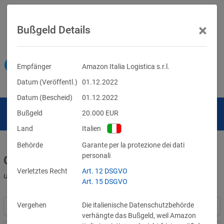
×
Bußgeld Details
Empfänger
Amazon Italia Logistica s.r.l.
Datum (Veröffentl.)
01.12.2022
Datum (Bescheid)
01.12.2022
Bußgeld
20.000
EUR
Land
Italien
Behörde
Garante per la protezione dei dati
personali
Geldbußen für DSGVO-Verstöße
Verletztes Recht
Art. 12 DSGVO
und für Verletzungen anderer Datenschutzgesetze
Art. 15 DSGVO
Vergehen
Die italienische Datenschutzbehörde
verhängte das Bußgeld, weil Amazon