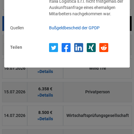
Italia Logistica s.r.l. nicht fristgemäß der
Nach Land filtern
Auskunftsanfrage eines ehemaligen
Mitarbeiters nachgekommen war.
Datum
Bußgeld
Empfänger
Quellen
Bußgeldbescheid der GPDP
700 €
29.07.2026
Privatperson
Teilen
»Details
1.715.600 €
16.07.2026
Wind Tre
»Details
6.358 €
15.07.2026
Privatperson
»Details
8.500 €
14.07.2026
Wirtschaftsprüfungsgesellschaft
»Details