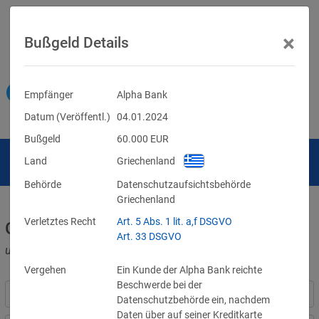
×
Bußgeld Details
Empfänger
Alpha Bank
Datum (Veröffentl.)
04.01.2024
Bußgeld
60.000
EUR
Land
Griechenland
Behörde
Datenschutzaufsichtsbehörde
Griechenland
Verletztes Recht
Art. 5 Abs. 1 lit. a,f DSGVO
Geldbußen für DSGVO-Verstöße
Art. 33 DSGVO
und für Verletzungen anderer Datenschutzgesetze
Vergehen
Ein Kunde der Alpha Bank reichte
Beschwerde bei der
Datenschutzbehörde ein, nachdem
Daten über auf seiner Kreditkarte