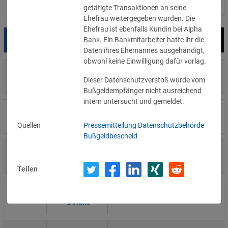
Nach Land filtern
getätigte Transaktionen an seine
Ehefrau weitergegeben wurden. Die
Ehefrau ist ebenfalls Kundin bei Alpha
Bank. Ein Bankmitarbeiter hatte ihr die
Datum
Bußgeld
Empfänger
Daten ihres Ehemannes ausgehändigt,
obwohl keine Einwilligung dafür vorlag.
700 €
29.07.2026
Privatperson
Dieser Datenschutzverstoß wurde vom
»Details
Bußgeldempfänger nicht ausreichend
intern untersucht und gemeldet.
1.715.600 €
16.07.2026
Wind Tre
»Details
Quellen
Pressemitteilung Datenschutzbehörde
Bußgeldbescheid
6.358 €
15.07.2026
Privatperson
»Details
Teilen
8.500 €
14.07.2026
Wirtschaftsprüfungsgesellschaft
»Details