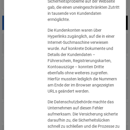
Sicherheitsprobleme auf der Webseite
Nach Land filtern
gab, die einen uneingeschränkten Zutritt
in tausende von Kundendaten
ermöglichte.
Datum
Bußgeld
Empfänger
Die Kundenkonten waren über
Hyperlinks zugänglich, auf die in einer
700 €
Internet-Suchmaschine verwiesen
29.07.2026
Privatperson
»Details
wurde. Auf konkrete Dokumente und
Details der Kundendaten –
Führerschein, Registrierungskarten,
1.715.600 €
16.07.2026
Wind Tre
Kontoauszüge – konnten Dritte
»Details
ebenfalls ohne weiteres zugreifen.
Hierfür mussten lediglich die Nummern
am Ende der im Browser angezeigten
6.358 €
15.07.2026
Privatperson
URLs geändert werden.
»Details
Die Datenschutzbehörde machte das
Unternehmen auf diesen Fehler
8.500 €
14.07.2026
Wirtschaftsprüfungsgesellschaft
aufmerksam. Die Versicherung sicherte
»Details
daraufhin zu, die Sicherheitslücken
schnell zu schließen und die Prozesse zu