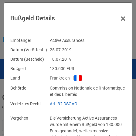
×
Bußgeld Details
Empfänger
Active Assurances
Datum (Veröffentl.)
25.07.2019
Datum (Bescheid)
18.07.2019
Bußgeld
180.000
EUR
Land
Frankreich
Behörde
Commission Nationale de l'Informatique
et des Libertés
Geldbußen für DSGVO-Verstöße
Verletztes Recht
Art. 32 DSGVO
und für Verletzungen anderer Datenschutzgesetze
Vergehen
Die Versicherung Active Assurances
wurde mit einem Bußgeld von 180.000
Euro geahndet, weil es massive