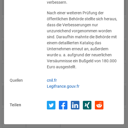
4.000 €
verbessern.
14.07.2026
Η Μάθηση
»Details
Nach einer weiteren Prüfung der
öffentlichen Behörde stellte sich heraus,
15.000 €
dass die Verbesserungen nur
14.07.2026
Flamel
»Details
unzureichend vorgenommen worden
sind. Daraufhin mahnte die Behörde mit
einem detaillierten Katalog das
13.450 €
Unternehmen erneut an, außerdem
14.07.2026
Civilstyrelsen
»Details
wurde u. a. aufgrund der neuerlichen
Versäumnisse ein Bußgeld von 180.000
Euro ausgestellt.
1.150 €
Wohnungseigentümergemeinsch
14.07.2026
»Details
aft
Quellen
cnil.fr
Legifrance.gouv.fr
1.000 €
13.07.2026
Studio-Betreiber
»Details
Teilen
5.200 €
10.07.2026
Nichtregierungsorganisation
»Details