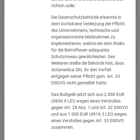
4.000 €
14.07.2026
Η Μάθηση
richten solle.
»Details
Die Datenschutzbehörde erkannte in
dem Vorfall eine Verletzung der Pflicht
15.000 €
14.07.2026
Flamel
des Unternehmens, technische und
»Details
organisatorische Maßnahmen zu
implementieren, welche ein dem Risiko
für die Betroffenen adäquates
13.450 €
14.07.2026
Civilstyrelsen
Schutzniveau gewährleisten. Des
»Details
Weiteren stellte die Behörde fest, dass
Actamedica SRL ihr den Vorfall
1.150 €
Wohnungseigentümergemeinsch
entgegen seiner Pflicht gem. Art. 33
14.07.2026
»Details
aft
DSGVO nicht gemeldet hatte.
Das Bußgeld setzt sich aus 2.000 EUR
1.000 €
(9836.6 LEI) wegen eines Verstoßes
13.07.2026
Studio-Betreiber
»Details
gegen Art. 28 Abs. 1 und Art. 32 DSGVO
und aus 1.000 EUR (4918.3 LEI) wegen
eines Verstoßes gegen Art. 33 DSGVO
5.200 €
zusammen.
10.07.2026
Nichtregierungsorganisation
»Details