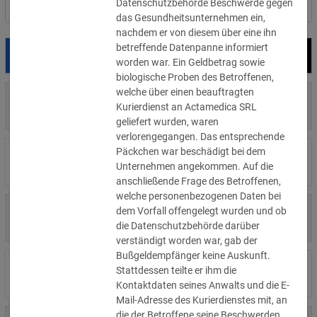
Datenschutzbehörde Beschwerde gegen
Nach Land filtern
das Gesundheitsunternehmen ein,
nachdem er von diesem über eine ihn
betreffende Datenpanne informiert
Datum
Bußgeld
Empfänger
worden war. Ein Geldbetrag sowie
biologische Proben des Betroffenen,
welche über einen beauftragten
700 €
29.07.2026
Privatperson
Kurierdienst an Actamedica SRL
»Details
geliefert wurden, waren
verlorengegangen. Das entsprechende
Päckchen war beschädigt bei dem
1.715.600 €
16.07.2026
Wind Tre
Unternehmen angekommen. Auf die
»Details
anschließende Frage des Betroffenen,
welche personenbezogenen Daten bei
6.358 €
dem Vorfall offengelegt wurden und ob
15.07.2026
Privatperson
»Details
die Datenschutzbehörde darüber
verständigt worden war, gab der
Bußgeldempfänger keine Auskunft.
8.500 €
Stattdessen teilte er ihm die
14.07.2026
Wirtschaftsprüfungsgesellschaft
»Details
Kontaktdaten seines Anwalts und die E-
Mail-Adresse des Kurierdienstes mit, an
die der Betroffene seine Beschwerden