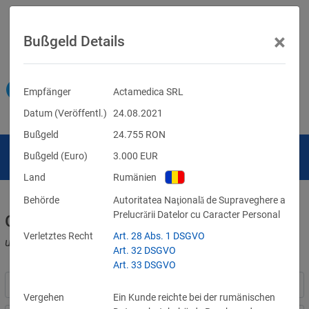
×
Bußgeld Details
Empfänger
Actamedica SRL
Datum (Veröffentl.)
24.08.2021
Bußgeld
24.755
RON
Bußgeld (Euro)
3.000
EUR
Land
Rumänien
Behörde
Autoritatea Naţională de Supraveghere a
Prelucrării Datelor cu Caracter Personal
Geldbußen für DSGVO-Verstöße
Verletztes Recht
Art. 28 Abs. 1 DSGVO
und für Verletzungen anderer Datenschutzgesetze
Art. 32 DSGVO
Art. 33 DSGVO
Vergehen
Ein Kunde reichte bei der rumänischen