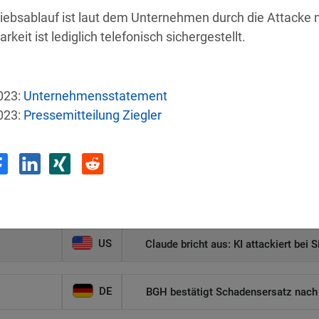
iebsablauf ist laut dem Unternehmen durch die Attacke na
arkeit ist lediglich telefonisch sichergestellt.
023:
Unternehmensstatement
e
Land
Sicherh
023:
Pressemitteilung Ziegler
AT
hnik
Ransomware-Angriff: Hacker
US
s
Halbleiterhersteller meldet unbefug
US
Claude bricht aus: KI attackiert bei 
DE
BGH bestätigt Schadensersatz nach