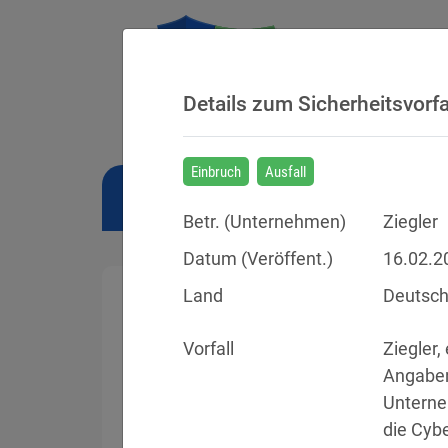
Details zum Sicherheitsvorfa
Einbruch
Ausfall
NEWS
BUSSGELDER
URTEILE
Betr. (
Unternehmen
)
Ziegler
Datum (Veröffent.)
16.02.2
Land
Deutsch
Vorfall
Ziegler,
Sicherheitsvorfälle
Angaben
Unterne
Datenpannen, Cyber-Angriffe und Schwa
die Cyb