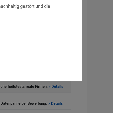
chhaltig gestört und die 
eitsvorfall
 stellen Ultimatum.
» Details
ten Zugriff und Datenabfluss.
» Details
Sicherheitstests reale Firmen.
» Details
 Datenpanne bei Bewerbung.
» Details