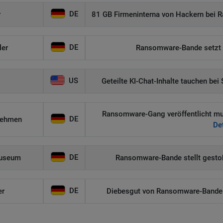
DE
r
81 GB Firmeninterna von Hackern bei 
DE
ler
Ransomware-Bande setzt F
US
Geteilte KI-Chat-Inhalte tauchen be
Ransomware-Gang veröffentlicht mut
DE
nehmen
Det
DE
museum
Ransomware-Bande stellt gestoh
DE
er
Diebesgut von Ransomware-Bande i