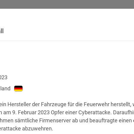
ll
SICHERHEITSVORFÄLLE
RECHTSTEXTE
GLOSSAR
DATE
023
land
 ein Hersteller der Fahrzeuge für die Feuerwehr herstellt,
 am 9. Februar 2023 Opfer einer Cyberattacke. Daraufhin
hmen sämtliche Firmenserver ab und beauftragte einen ex
chstellen
erattacke abzuwehren. 