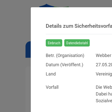
Details zum Sicherheitsvorfa
Einbruch
Datendiebstahl
NEWS
BUSSGELDER
URTEILE
Betr. (
Organisation
)
Webber I
Datum (Veröffent.)
27.05.2
Land
Vereini
Vorfall
Die Webb
Sicherheitsvorfälle
Dabei ha
Sozialv
Datenpannen, Cyber-Angriffe und Schwa