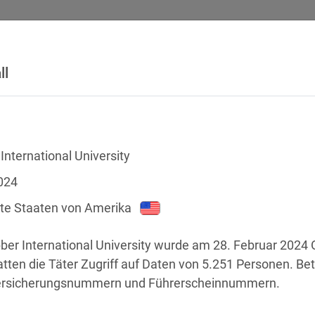
ll
SICHERHEITSVORFÄLLE
RECHTSTEXTE
GLOSSAR
DATE
nternational University
024
gte Staaten von Amerika
er International University wurde am 28. Februar 2024 O
tten die Täter Zugriff auf Daten von 5.251 Personen. Bet
ersicherungsnummern und Führerscheinnummern.
chstellen