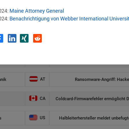
024:
Maine Attorney General
024:
Benachrichtigung von Webber International Universi
e
Land
Sicherh
LI
nstein
Daten von 31 Tsd. aus Regieru
AT
hnik
Ransomware-Angriff: Hacker
CA
Coldcard-Firmwarefehler ermöglicht D
US
s
Halbleiterhersteller meldet unbefug