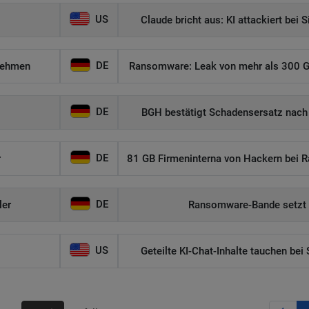
US
Claude bricht aus: KI attackiert bei 
DE
nehmen
Ransomware: Leak von mehr als 300 GB
DE
BGH bestätigt Schadensersatz nach
DE
r
81 GB Firmeninterna von Hackern bei 
DE
ler
Ransomware-Bande setzt F
US
Geteilte KI-Chat-Inhalte tauchen be