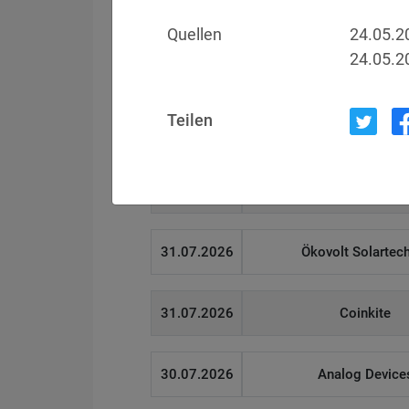
Quellen
24.05.2
24.05.2
Filter
Länderauswahl
Teilen
Datum
Betroffen
02.08.2026
Fürstentum Liechte
31.07.2026
Ökovolt Solartec
31.07.2026
Coinkite
30.07.2026
Analog Device