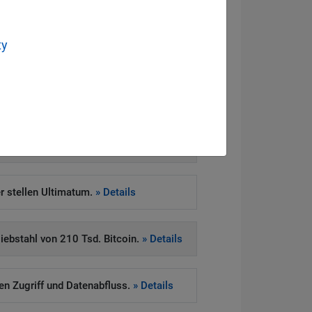
ty
eitsvorfall
ngsregister gestohlen.
» Details
 stellen Ultimatum.
» Details
iebstahl von 210 Tsd. Bitcoin.
» Details
ten Zugriff und Datenabfluss.
» Details