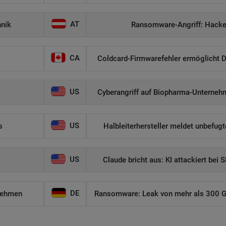
AT
hnik
Ransomware-Angriff: Hacker
CA
Coldcard-Firmwarefehler ermöglicht D
US
Cyberangriff auf Biopharma-Unternehm
US
s
Halbleiterhersteller meldet unbefug
US
Claude bricht aus: KI attackiert bei 
DE
nehmen
Ransomware: Leak von mehr als 300 GB