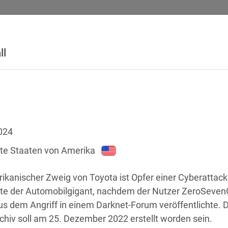
ll
SICHERHEITSVORFÄLLE
RECHTSTEXTE
GLOSSAR
DATE
024
gte Staaten von Amerika
ikanischer Zweig von Toyota ist Opfer einer Cyberattack
gte der Automobilgigant, nachdem der Nutzer ZeroSeven
us dem Angriff in einem Darknet-Forum veröffentlichte.
chstellen
chiv soll am 25. Dezember 2022 erstellt worden sein.