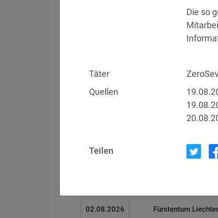
Die so g
Mitarbe
Filter
Länderauswahl
Informa
Datum
Betroffen
Täter
ZeroSe
Quellen
19.08.2
05.08.2026
Meta
19.08.2
20.08.2
04.08.2026
Brown Health Medical
Teilen
03.08.2026
AnMed
02.08.2026
Fürstentum Liechte