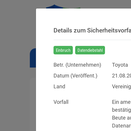
Details zum Sicherheitsvorfa
Einbruch
Datendiebstahl
NEWS
BUSSGELDER
URTEILE
Betr. (
Unternehmen
)
Toyota
Datum (Veröffent.)
21.08.2
Land
Vereini
Vorfall
Ein amer
Sicherheitsvorfälle
bestäti
Beute a
Datenpannen, Cyber-Angriffe und Schwa
Datenar