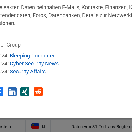
eleakten Daten beinhalten E-Mails, Kontakte, Finanzen, 
itendendaten, Fotos, Datenbanken, Details zur Netzwerki
tionen.
e
Land
Sicherh
venGroup
024:
Bleeping Computer
US
Autonomer KI-Agent bricht aus und ha
024:
Cyber Security News
024:
Security Affairs
US
 Group-MA
Angriff legt sensibl
Malware-Angriff zwingt US-Gesund
US
Einrichtun
LI
nstein
Daten von 31 Tsd. aus Regieru