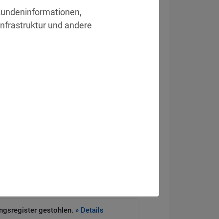
Kundeninformationen, 
nfrastruktur und andere 
eitsvorfall
ckt Systeme von Drittanbieter.
» Details
e Daten offen.
» Details
heitssystem zur Schließung von 83
gen.
» Details
ngsregister gestohlen.
» Details