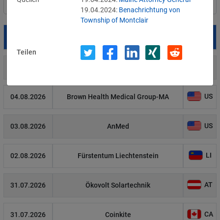
Filter
Länderauswahl
19.04.2024:
Benachrichtung von
Township of Montclair
Datum
Betroffene
Land
Teilen
US
05.08.2026
Meta
US
04.08.2026
Brown Health Medical Group-MA
US
03.08.2026
AnMed
LI
02.08.2026
Fürstentum Liechtenstein
AT
31.07.2026
Ökovolt Solartechnik
CA
31.07.2026
Coinkite