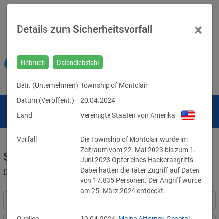
×
Details zum Sicherheitsvorfall
Einbruch
Datendiebstahl
Betr. (
Unternehmen
)
Township of Montclair
Datum (Veröffent.)
20.04.2024
Land
Vereinigte Staaten von Amerika
Vorfall
Die Township of Montclair wurde im 
Zeitraum vom 22. Mai 2023 bis zum 1. 
Sicherheitsvorfälle
Juni 2023 Opfer eines Hackerangriffs. 
Dabei hatten die Täter Zugriff auf Daten 
Datenpannen, Cyber-Angriffe und Schwachstellen
von 17.835 Personen. Der Angriff wurde 
am 25. März 2024 entdeckt.
Quellen
19.04.2024:
Maine Attorney General