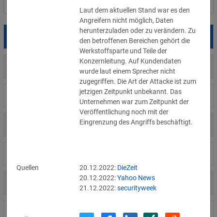
Filter
Länderauswahl
Laut dem aktuellen Stand war es den 
Angreifern nicht möglich, Daten 
herunterzuladen oder zu verändern. Zu 
Datum
Betroffene
Land
den betroffenen Bereichen gehört die 
Werkstoffsparte und Teile der 
Konzernleitung. Auf Kundendaten 
AT
31.07.2026
Ökovolt Solartechnik
wurde laut einem Sprecher nicht 
zugegriffen. Die Art der Attacke ist zum 
jetzigen Zeitpunkt unbekannt. Das 
US
30.07.2026
Analog Devices
Unternehmen war zum Zeitpunkt der 
Veröffentlichung noch mit der 
Eingrenzung des Angriffs beschäftigt.
US
30.07.2026
Anthropic
DE
28.07.2026
Quirin-Bank
Quellen
20.12.2022:
DieZeit
20.12.2022:
Yahoo News
DE
28.07.2026
Kreativagentur
21.12.2022:
securityweek
DE
27.07.2026
Sanitärgroßhändler