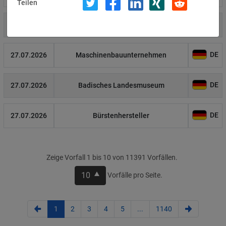
Teilen
US
27.07.2026
Anthropic
DE
27.07.2026
Maschinenbauunternehmen
DE
27.07.2026
Badisches Landesmuseum
DE
27.07.2026
Bürstenhersteller
Zeige Vorfall 1 bis 10 von 11391 Vorfällen.
10
Vorfälle pro Seite.
1
2
3
4
5
...
1140