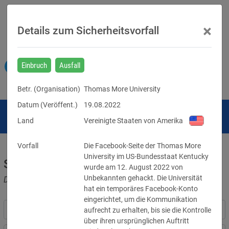
×
Details zum Sicherheitsvorfall
Einbruch
Ausfall
Betr. (
Organisation
)
Thomas More University
Datum (Veröffent.)
19.08.2022
Land
Vereinigte Staaten von Amerika
Vorfall
Die Facebook-Seite der Thomas More 
University im US-Bundesstaat Kentucky 
Sicherheitsvorfälle
wurde am 12. August 2022 von 
Unbekannten gehackt. Die Universität 
Datenpannen, Cyber-Angriffe und Schwachstellen
hat ein temporäres Facebook-Konto 
eingerichtet, um die Kommunikation 
aufrecht zu erhalten, bis sie die Kontrolle 
über ihren ursprünglichen Auftritt 