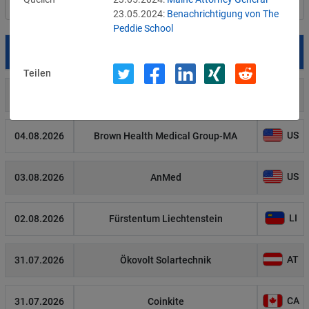
Filter
Länderauswahl
23.05.2024:
Benachrichtigung von The
Peddie School
Datum
Betroffene
Land
Teilen
US
05.08.2026
Meta
US
04.08.2026
Brown Health Medical Group-MA
US
03.08.2026
AnMed
LI
02.08.2026
Fürstentum Liechtenstein
AT
31.07.2026
Ökovolt Solartechnik
CA
31.07.2026
Coinkite