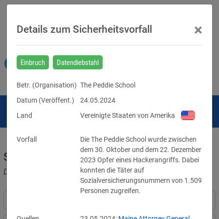
×
Details zum Sicherheitsvorfall
Einbruch
Datendiebstahl
Betr. (
Organisation
)
The Peddie School
Datum (Veröffent.)
24.05.2024
Land
Vereinigte Staaten von Amerika
Vorfall
Die The Peddie School wurde zwischen 
dem 30. Oktober und dem 22. Dezember 
Sicherheitsvorfälle
2023 Opfer eines Hackerangriffs. Dabei 
konnten die Täter auf 
Datenpannen, Cyber-Angriffe und Schwachstellen
Sozialversicherungsnummern von 1.509 
Personen zugreifen.
Quellen
23.05.2024:
Maine Attorney General