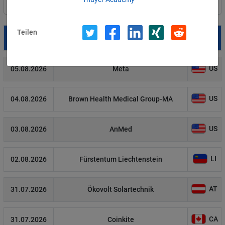
Filter
Länderauswahl
Teilen
Datum
Betroffene
Land
US
05.08.2026
Meta
US
04.08.2026
Brown Health Medical Group-MA
US
03.08.2026
AnMed
LI
02.08.2026
Fürstentum Liechtenstein
AT
31.07.2026
Ökovolt Solartechnik
CA
31.07.2026
Coinkite