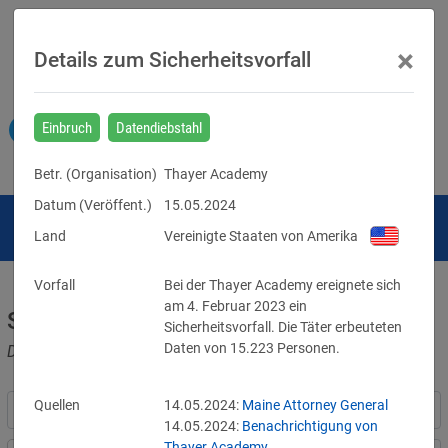
×
Details zum Sicherheitsvorfall
Einbruch
Datendiebstahl
Betr. (
Organisation
)
Thayer Academy
Datum (Veröffent.)
15.05.2024
Land
Vereinigte Staaten von Amerika
Vorfall
Bei der Thayer Academy ereignete sich 
am 4. Februar 2023 ein 
Sicherheitsvorfälle
Sicherheitsvorfall. Die Täter erbeuteten 
Daten von 15.223 Personen.
Datenpannen, Cyber-Angriffe und Schwachstellen
Quellen
14.05.2024:
Maine Attorney General
14.05.2024:
Benachrichtigung von
Thayer Academy