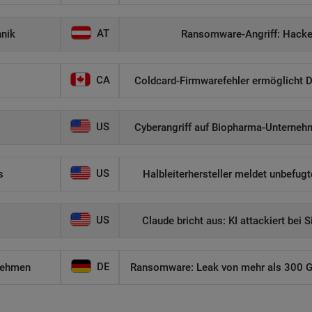
AT
hnik
Ransomware-Angriff: Hacker
CA
Coldcard-Firmwarefehler ermöglicht D
US
Cyberangriff auf Biopharma-Unternehm
US
s
Halbleiterhersteller meldet unbefug
US
Claude bricht aus: KI attackiert bei 
DE
nehmen
Ransomware: Leak von mehr als 300 GB