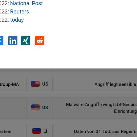
022:
National Post
022:
Reuters
022:
today
e
Land
Sicherh
US
Autonomer KI-Agent bricht aus und ha
US
 Group-MA
Angriff legt sensibl
Malware-Angriff zwingt US-Gesund
US
Einrichtun
LI
nstein
Daten von 31 Tsd. aus Regieru