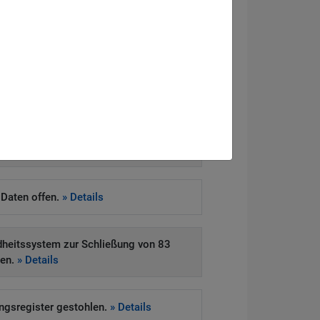
eitsvorfall
ckt Systeme von Drittanbieter.
» Details
e Daten offen.
» Details
heitssystem zur Schließung von 83
gen.
» Details
ngsregister gestohlen.
» Details