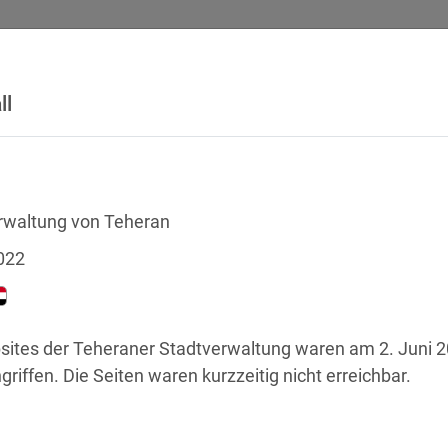
ll
SICHERHEITSVORFÄLLE
RECHTSTEXTE
GLOSSAR
DATE
rwaltung von Teheran
022
sites der Teheraner Stadtverwaltung waren am 2. Juni 20
riffen. Die Seiten waren kurzzeitig nicht erreichbar.
chstellen