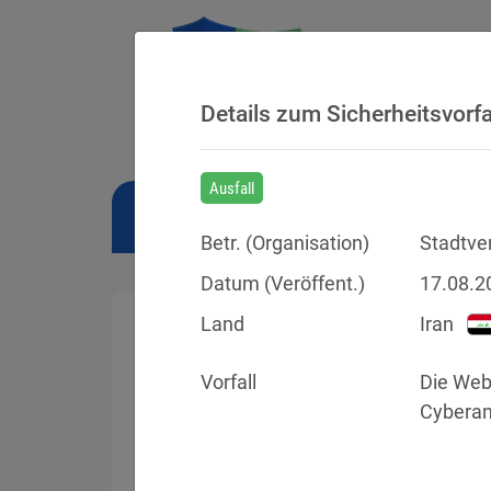
Details zum Sicherheitsvorfa
Ausfall
NEWS
BUSSGELDER
URTEILE
Betr. (
Organisation
)
Stadtve
Datum (Veröffent.)
17.08.2
Land
Iran
Vorfall
Die Web
Sicherheitsvorfälle
Cyberang
Datenpannen, Cyber-Angriffe und Schwa