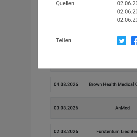
Quellen
02.06.2
02.06.2
02.06.2
Filter
Länderauswahl
Teilen
Datum
Betroffen
05.08.2026
Meta
04.08.2026
Brown Health Medical
03.08.2026
AnMed
02.08.2026
Fürstentum Liechte