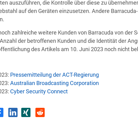
äten auszuführen, die Kontrolle über diese zu übernehm
ebstahl auf den Geräten einzusetzen. Andere Barracuda-P
n.
noch zahlreiche weitere Kunden von Barracuda von der Sc
nzahl der betroffenen Kunden und die Identität der Angr
e
Land
Sicherh
ffentlichung des Artikels am 10. Juni 2023 noch nicht be
US
Autonomer KI-Agent bricht aus und ha
023:
Pressemitteilung der ACT-Regierung
023:
Australian Broadcasting Corporation
US
 Group-MA
Angriff legt sensibl
023:
Cyber Security Connect
Malware-Angriff zwingt US-Gesund
US
Einrichtun
LI
nstein
Daten von 31 Tsd. aus Regieru