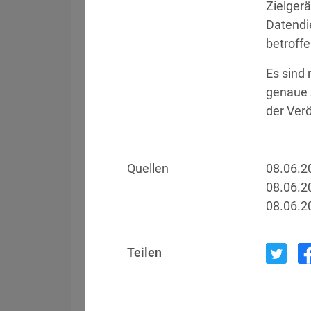
Zielger
Datendi
betroffe
Filter
Länderauswahl
Es sind 
genaue A
Datum
Betroffen
der Verö
05.08.2026
Meta
Quellen
08.06.2
08.06.2
04.08.2026
Brown Health Medical
08.06.2
03.08.2026
AnMed
Teilen
02.08.2026
Fürstentum Liechte