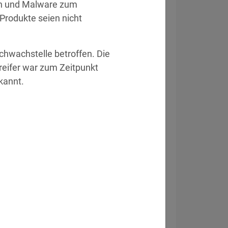
en und Malware zum 
rodukte seien nicht 
hwachstelle betroffen. Die 
eifer war zum Zeitpunkt 
eitsvorfall
kannt.
ckt Systeme von Drittanbieter.
» Details
e Daten offen.
» Details
heitssystem zur Schließung von 83
gen.
» Details
ngsregister gestohlen.
» Details