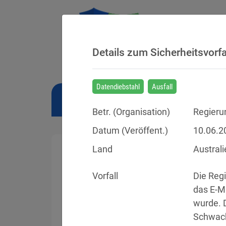
Details zum Sicherheitsvorfa
Datendiebstahl
Ausfall
NEWS
BUSSGELDER
URTEILE
Betr. (
Organisation
)
Regierun
Datum (Veröffent.)
10.06.2
Land
Australi
Vorfall
Die Regi
Sicherheitsvorfälle
das E-M
wurde. D
Datenpannen, Cyber-Angriffe und Schwa
Schwach