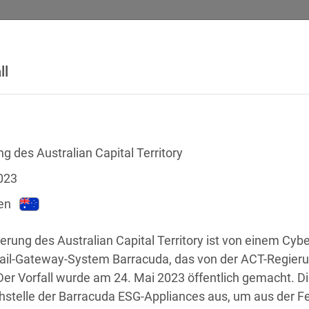
ll
SICHERHEITSVORFÄLLE
RECHTSTEXTE
GLOSSAR
DATE
g des Australian Capital Territory
023
en
erung des Australian Capital Territory ist von einem Cyber
ail-Gateway-System Barracuda, das von der ACT-Regierung
er Vorfall wurde am 24. Mai 2023 öffentlich gemacht. Die
chstellen
stelle der Barracuda ESG-Appliances aus, um aus der Fe