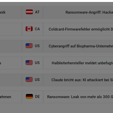
AT
hnik
Ransomware-Angriff: Hacker
CA
Coldcard-Firmwarefehler ermöglicht D
US
Cyberangriff auf Biopharma-Unternehm
US
s
Halbleiterhersteller meldet unbefug
US
Claude bricht aus: KI attackiert bei 
DE
nehmen
Ransomware: Leak von mehr als 300 GB