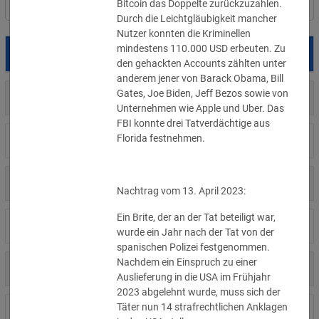
Bitcoin das Doppelte zurückzuzahlen. 
Filter
Länderauswahl
Durch die Leichtgläubigkeit mancher 
Nutzer konnten die Kriminellen 
mindestens 110.000 USD erbeuten. Zu 
Datum
Betroffene
Land
den gehackten Accounts zählten unter 
anderem jener von Barack Obama, Bill 
Gates, Joe Biden, Jeff Bezos sowie von 
US
05.08.2026
Meta
Unternehmen wie Apple und Uber. Das 
FBI konnte drei Tatverdächtige aus 
Florida festnehmen.
US
04.08.2026
Brown Health Medical Group-MA
US
03.08.2026
AnMed
Nachtrag vom 13. April 2023:
Ein Brite, der an der Tat beteiligt war, 
LI
02.08.2026
Fürstentum Liechtenstein
wurde ein Jahr nach der Tat von der 
spanischen Polizei festgenommen. 
Nachdem ein Einspruch zu einer 
AT
31.07.2026
Ökovolt Solartechnik
Auslieferung in die USA im Frühjahr 
2023 abgelehnt wurde, muss sich der 
Täter nun 14 strafrechtlichen Anklagen 
CA
31.07.2026
Coinkite