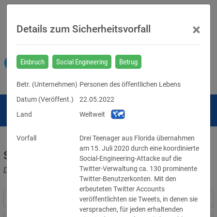
×
Details zum Sicherheitsvorfall
Einbruch
Social Engineering
Betrug
Betr. (
Unternehmen
)
Personen des öffentlichen Lebens
Datum (Veröffent.)
22.05.2022
Land
Weltweit
Vorfall
Drei Teenager aus Florida übernahmen 
am 15. Juli 2020 durch eine koordinierte 
Sicherheitsvorfälle
Social-Engineering-Attacke auf die 
Twitter-Verwaltung ca. 130 prominente 
Datenpannen, Cyber-Angriffe und Schwachstellen
Twitter-Benutzerkonten. 
Mit den 
erbeuteten Twitter Accounts 
veröffentlichten sie Tweets, in denen sie 
versprachen, für jeden erhaltenden 