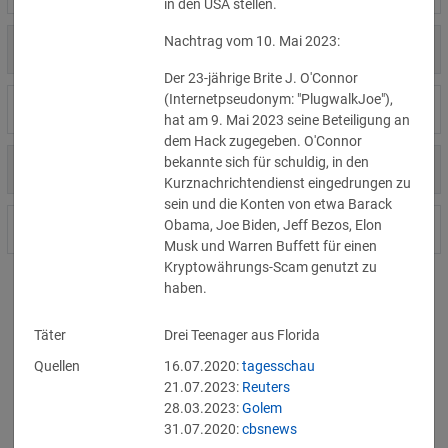
in den USA stellen.
Nachtrag vom 10. Mai 2023:
US
31.07.2026
Amgen
Der 23-jährige Brite J. O'Connor 
(Internetpseudonym: "PlugwalkJoe"), 
US
30.07.2026
Analog Devices
hat am 9. Mai 2023 seine Beteiligung an 
dem Hack zugegeben. O'Connor 
bekannte sich für schuldig, in den 
US
30.07.2026
Anthropic
Kurznachrichtendienst eingedrungen zu 
sein und die Konten von etwa Barack 
Obama, Joe Biden, Jeff Bezos, Elon 
DE
30.07.2026
Maschinenbauunternehmen
Musk und Warren Buffett für einen 
Kryptowährungs-Scam genutzt zu 
haben.
Zeige Vorfall 1 bis 10 von 11405 Vorfällen.
Täter
Drei Teenager aus Florida
10
Vorfälle pro Seite.
Quellen
16.07.2020:
tagesschau
21.07.2023:
Reuters
28.03.2023:
Golem
1
2
3
4
5
...
1141
31.07.2020:
cbsnews