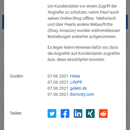
Filter
Länderauswahl
Um Kundendaten vor einem Zugriff der 
Angreifer zu schützen, nahm Pearl auch 
seinen Online-Shop offline. Telefonisch 
Datum
Betroffene
Land
und über Pearls andere Webauftritte 
(Ebay, Amazon) wurden währenddessen 
Bestellungen weiterhin aufgenommen.
US
05.08.2026
Meta
Es liegen keine Hinweise dafür vor, dass 
die Angreifer auf Kundendaten zugreifen 
US
04.08.2026
Brown Health Medical Group-MA
bzw. diese abschöpfen konnten.
US
03.08.2026
AnMed
Quellen
07.06.2021:
Heise
07.06.2021:
LifePR
07.06.2021:
golem.de
LI
02.08.2026
Fürstentum Liechtenstein
07.06.2021:
Borncity.com
AT
31.07.2026
Ökovolt Solartechnik
Teilen
CA
31.07.2026
Coinkite