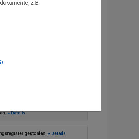
dokumente, z.B. 
eitsvorfall
G)
ckt Systeme von Drittanbieter.
» Details
e Daten offen.
» Details
heitssystem zur Schließung von 83
gen.
» Details
ngsregister gestohlen.
» Details