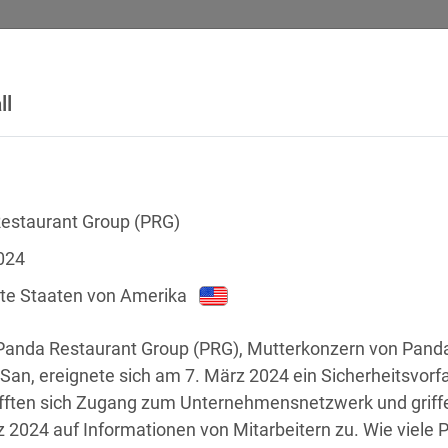
ll
SICHERHEITSVORFÄLLE
RECHTSTEXTE
GLOSSAR
DATE
estaurant Group (PRG)
024
gte Staaten von Amerika
 Panda Restaurant Group (PRG), Mutterkonzern von Panda
San, ereignete sich am 7. März 2024 ein Sicherheitsvorfa
fften sich Zugang zum Unternehmensnetzwerk und griffen
chstellen
 2024 auf Informationen von Mitarbeitern zu. Wie viele Pe