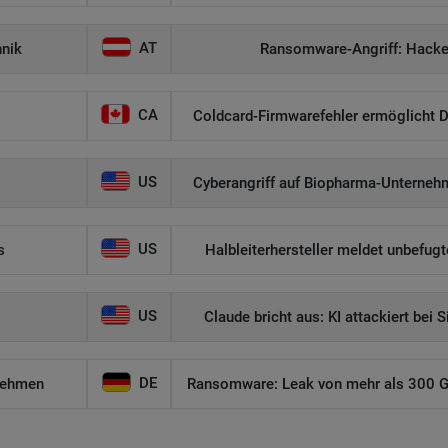
AT
hnik
Ransomware-Angriff: Hacker
CA
Coldcard-Firmwarefehler ermöglicht D
US
Cyberangriff auf Biopharma-Unternehm
US
s
Halbleiterhersteller meldet unbefug
US
Claude bricht aus: KI attackiert bei 
DE
nehmen
Ransomware: Leak von mehr als 300 GB