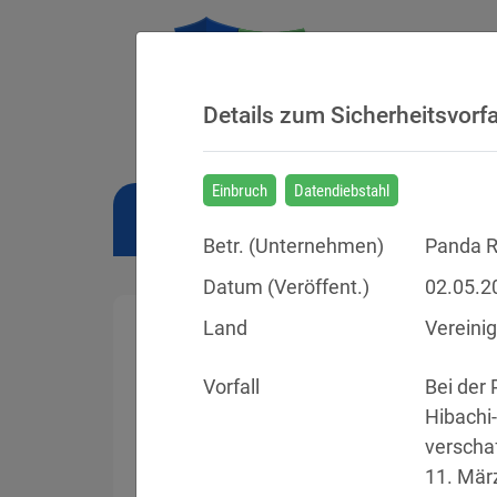
Details zum Sicherheitsvorfa
Einbruch
Datendiebstahl
NEWS
BUSSGELDER
URTEILE
Betr. (
Unternehmen
)
Panda R
Datum (Veröffent.)
02.05.2
Land
Vereini
Vorfall
Bei der
Sicherheitsvorfälle
Hibachi-
verscha
Datenpannen, Cyber-Angriffe und Schwa
11. März