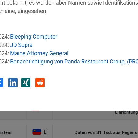
cht bekannt, es wurden aber Namen sowie Identifikations
cheine, eingesehen.
024:
Bleeping Computer
e
Land
Sicherh
024:
JD Supra
024:
Maine Attorney General
024:
Benachrichtigung von Panda Restaurant Group, (PR
US
Autonomer KI-Agent bricht aus und ha
US
 Group-MA
Angriff legt sensibl
Malware-Angriff zwingt US-Gesund
US
Einrichtun
LI
nstein
Daten von 31 Tsd. aus Regieru