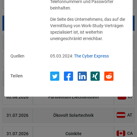
Telefonnummern und Passwörter 
Filter
Länderauswahl
beinhalten.
Die Seite des Unternehmens, das auf die 
Datum
Betroffene
Land
Vermittlung von Work-Study-Verträgen 
spezialisiert ist, ist weiterhin 
uneingeschränkt erreichbar.
US
05.08.2026
Meta
Quellen
05.03.2024:
The Cyber Express
US
04.08.2026
Brown Health Medical Group-MA
Teilen
US
03.08.2026
AnMed
LI
02.08.2026
Fürstentum Liechtenstein
AT
31.07.2026
Ökovolt Solartechnik
CA
31.07.2026
Coinkite