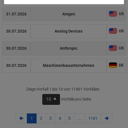
US
31.07.2026
Amgen
US
30.07.2026
Analog Devices
US
30.07.2026
Anthropic
DE
30.07.2026
Maschinenbauunternehmen
Zeige Vorfall 1 bis 10 von 11401 Vorfällen.
10
Vorfälle pro Seite.
1
2
3
4
5
...
1141