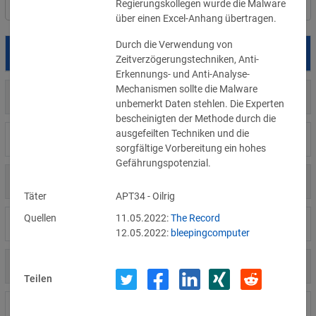
Regierungskollegen wurde die Malware 
Filter
Länderauswahl
über einen Excel-Anhang übertragen. 
Durch die Verwendung von 
Datum
Betroffene
Land
Zeitverzögerungstechniken, Anti-
Erkennungs- und Anti-Analyse-
Mechanismen sollte die Malware 
US
05.08.2026
Meta
unbemerkt Daten stehlen. Die Experten 
bescheinigten der Methode durch die 
ausgefeilten Techniken und die 
US
04.08.2026
Brown Health Medical Group-MA
sorgfältige Vorbereitung ein hohes 
Gefährungspotenzial. 
US
03.08.2026
AnMed
Täter
APT34 - Oilrig
Quellen
11.05.2022:
The Record
LI
02.08.2026
Fürstentum Liechtenstein
12.05.2022:
bleepingcomputer
AT
31.07.2026
Ökovolt Solartechnik
Teilen
CA
31.07.2026
Coinkite