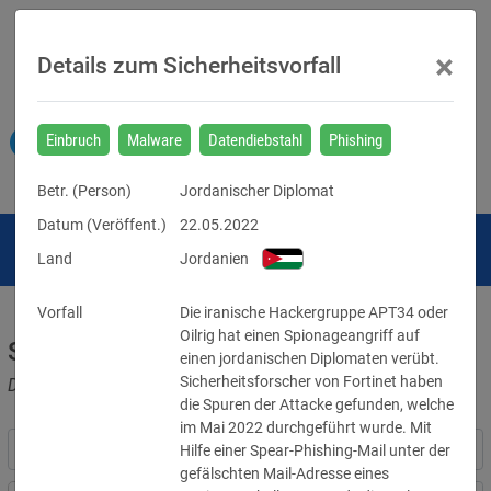
×
Details zum Sicherheitsvorfall
Einbruch
Malware
Datendiebstahl
Phishing
Betr. (
Person
)
Jordanischer Diplomat
Datum (Veröffent.)
22.05.2022
Land
Jordanien
Vorfall
Die iranische Hackergruppe APT34 oder 
Oilrig hat einen Spionageangriff auf 
Sicherheitsvorfälle
einen jordanischen Diplomaten verübt. 
Sicherheitsforscher von Fortinet haben 
Datenpannen, Cyber-Angriffe und Schwachstellen
die Spuren der Attacke gefunden, welche 
im Mai 2022 durchgeführt wurde. Mit 
Hilfe einer Spear-Phishing-Mail unter der 
gefälschten Mail-Adresse eines 