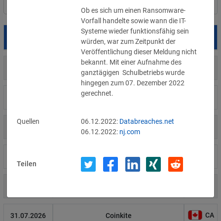
Filter
Länderauswahl
Ob es sich um einen Ransomware-
Vorfall handelte sowie wann die IT-
Systeme wieder funktionsfähig sein 
Datum
Betroffene
Land
würden, war zum Zeitpunkt der 
Veröffentlichung dieser Meldung nicht 
bekannt. Mit einer Aufnahme des 
US
05.08.2026
Meta
ganztägigen  Schulbetriebs wurde 
hingegen zum 07. Dezember 2022 
gerechnet.
US
04.08.2026
Brown Health Medical Group-MA
Quellen
06.12.2022:
Databreaches.net
US
03.08.2026
AnMed
06.12.2022:
nj.com
LI
02.08.2026
Fürstentum Liechtenstein
Teilen
AT
31.07.2026
Ökovolt Solartechnik
CA
31.07.2026
Coinkite