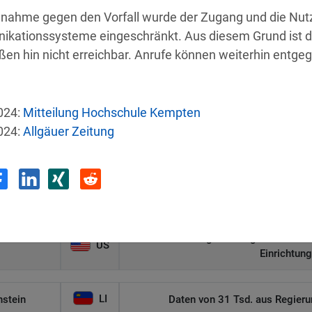
nahme gegen den Vorfall wurde der Zugang und die Nutz
kationssysteme eingeschränkt. Aus diesem Grund ist die
ßen hin nicht erreichbar. Anrufe können weiterhin ent
e
Land
Sicherh
024:
Mitteilung Hochschule Kempten
024:
Allgäuer Zeitung
US
Autonomer KI-Agent bricht aus und ha
US
 Group-MA
Angriff legt sensibl
Malware-Angriff zwingt US-Gesund
US
Einrichtun
LI
nstein
Daten von 31 Tsd. aus Regieru