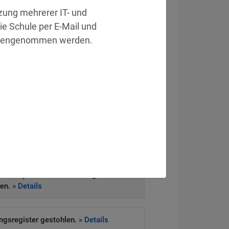
ung mehrerer IT- und 
 Schule per E-Mail und 
gegengenommen werden. 
eitsvorfall
ckt Systeme von Drittanbieter.
» Details
e Daten offen.
» Details
heitssystem zur Schließung von 83
gen.
» Details
ngsregister gestohlen.
» Details