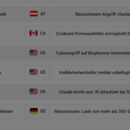
AT
hnik
Ransomware-Angriff: Hacker
CA
Coldcard-Firmwarefehler ermöglicht D
US
Cyberangriff auf Biopharma-Unternehm
US
s
Halbleiterhersteller meldet unbefug
US
Claude bricht aus: KI attackiert bei 
DE
nehmen
Ransomware: Leak von mehr als 300 GB