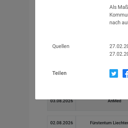
Als Maß
Kommuni
Filter
Länderauswahl
nach au
Datum
Betroffen
Quellen
27.02.2
27.02.2
05.08.2026
Meta
Teilen
04.08.2026
Brown Health Medical
03.08.2026
AnMed
02.08.2026
Fürstentum Liechte