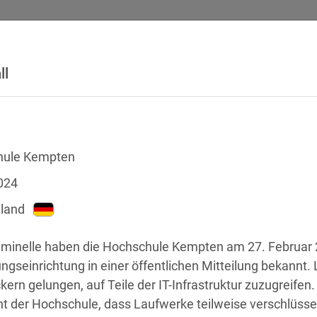
ll
SICHERHEITSVORFÄLLE
RECHTSTEXTE
GLOSSAR
DATE
hule Kempten
024
land
iminelle haben die Hochschule Kempten am 27. Februar 2
ungseinrichtung in einer öffentlichen Mitteilung bekannt. L
ern gelungen, auf Teile der IT-Infrastruktur zuzugreifen.
chstellen
nt der Hochschule, dass Laufwerke teilweise verschlüsse