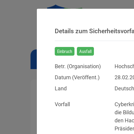
Details zum Sicherheitsvorfa
Einbruch
Ausfall
NEWS
BUSSGELDER
URTEILE
Betr. (
Organisation
)
Hochsc
Datum (Veröffent.)
28.02.2
Land
Deutsch
Vorfall
Cyberkr
Sicherheitsvorfälle
die Bild
den Hack
Datenpannen, Cyber-Angriffe und Schwa
Präside