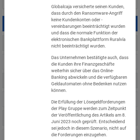
Filter
Länderauswahl
Globalcaja versicherte seinen Kunden, 
dass durch den Ransomware-Angriff 
keine Kundenkonten oder -
Datum
Betroffene
Land
vereinbarungen beeinträchtigt wurden 
und dass die normale Funktion der 
elektronischen Bankplattform Ruralvía 
US
05.08.2026
Meta
nicht beeinträchtigt wurden. 
Das Unternehmen bestätigte auch, dass 
US
04.08.2026
Brown Health Medical Group-MA
die Kunden ihre Finanzgeschäfte 
weiterhin sicher über das Online-
Banking abwickeln und die verfügbaren 
US
03.08.2026
AnMed
Geldautomaten ohne Bedenken nutzen 
können.
LI
02.08.2026
Fürstentum Liechtenstein
Die Erfüllung der Lösegeldforderungen 
der Play Gruppe werden zum Zeitpunkt 
der Veröffentlichung des Artikels am 8. 
AT
31.07.2026
Ökovolt Solartechnik
Juni 2023 noch geprüft. Entscheidend 
sei jedoch in diesem Szenario, nicht auf 
die Forderungen einzugehen. 
CA
31.07.2026
Coinkite