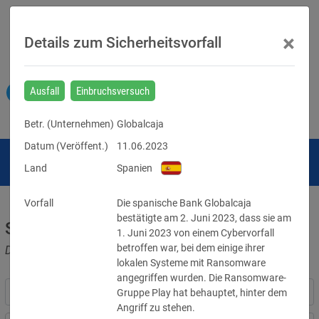
×
Details zum Sicherheitsvorfall
Ausfall
Einbruchsversuch
Betr. (
Unternehmen
)
Globalcaja
Datum (Veröffent.)
11.06.2023
Land
Spanien
Vorfall
Die spanische Bank Globalcaja 
bestätigte am 2. Juni 2023, dass sie am 
Sicherheitsvorfälle
1. Juni 2023 von einem Cybervorfall 
betroffen war, bei dem einige ihrer 
Datenpannen, Cyber-Angriffe und Schwachstellen
lokalen Systeme mit Ransomware 
angegriffen wurden. Die Ransomware-
Gruppe Play hat behauptet, hinter dem 
Angriff zu stehen. 