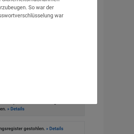
orzubeugen. So war der 
sswortverschlüsselung war 
eitsvorfall
ckt Systeme von Drittanbieter.
» Details
e Daten offen.
» Details
heitssystem zur Schließung von 83
gen.
» Details
ngsregister gestohlen.
» Details