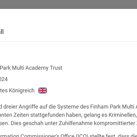
ll
SICHERHEITSVORFÄLLE
RECHTSTEXTE
GLOSSAR
DATE
Park Multi Academy Trust
024
tes Königreich
 dreier Angriffe auf die Systeme des Finham Park Multi A
nten Zeiten stattgefunden haben, gelang es Kriminellen,
sen. Dies geschah unter Zuhilfenahme kompromittierter
chstellen
rmation Commissioner's Office (ICO) stellte fest, dass 