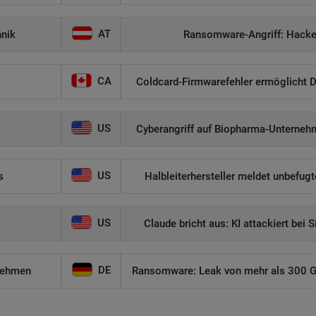
AT
hnik
Ransomware-Angriff: Hacker
CA
Coldcard-Firmwarefehler ermöglicht D
US
Cyberangriff auf Biopharma-Unternehm
US
s
Halbleiterhersteller meldet unbefug
US
Claude bricht aus: KI attackiert bei 
DE
nehmen
Ransomware: Leak von mehr als 300 GB