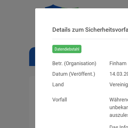
Details zum Sicherheitsvorfa
Datendiebstahl
NEWS
BUSSGELDER
URTEILE
Betr. (
Organisation
)
Finham 
Datum (Veröffent.)
14.03.2
Land
Vereinig
Vorfall
Während
Sicherheitsvorfälle
unbekan
auszule
Datenpannen, Cyber-Angriffe und Schwa
Das Info