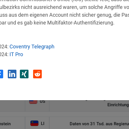
ulbezirks nicht ausreichend waren, um solche Angriffe v
uss aus dem eigenen Account nicht sicher genug, die Pa
r und es gab keine Multifaktor-Authentifizierung.
e
Land
Sicherh
024:
Coventry Telegraph
024:
IT Pro
US
Autonomer KI-Agent bricht aus und ha
US
 Group-MA
Angriff legt sensibl
Malware-Angriff zwingt US-Gesund
US
Einrichtun
LI
nstein
Daten von 31 Tsd. aus Regieru