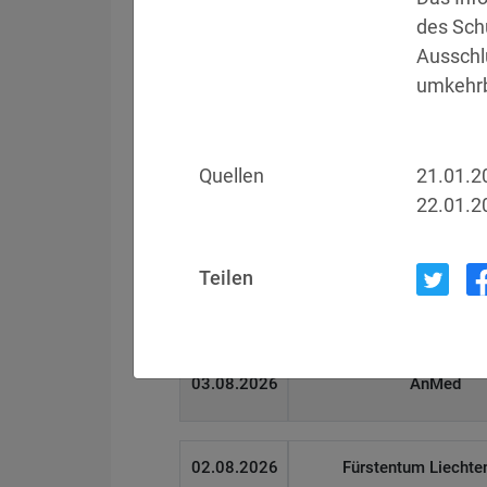
des Sch
Ausschl
Filter
Länderauswahl
umkehrba
Datum
Betroffen
Quellen
21.01.2
22.01.2
05.08.2026
Meta
Teilen
04.08.2026
Brown Health Medical
03.08.2026
AnMed
02.08.2026
Fürstentum Liechte