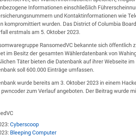
nbezogene Informationen einschließlich Führerscheinnu
ersicherungsnummern und Kontaktinformationen wie Te
 kompromittiert wurden. Das District of Columbia Board o
fall erstmals am 5. Oktober 2023.
e
Land
Sicherh
somwaregruppe RansomedVC bekannte sich öffentlich zu
et im Besitz der gesamten Wählerdatenbank von Wahingto
ichen Täter bieten die Datenbank auf ihrer Webseite im 
US
Autonomer KI-Agent bricht aus und ha
enbank soll 600.000 Einträge umfassen.
enbank wurde bereits am 3. Oktober 2023 in einem Hack
US
 Group-MA
Angriff legt sensibl
pwncoder zum Verlauf angeboten. Der Beitrag wurde mit
Malware-Angriff zwingt US-Gesund
US
Einrichtun
medVC
023:
Cyberscoop
LI
nstein
Daten von 31 Tsd. aus Regieru
023:
Bleeping Computer