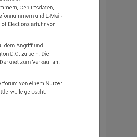
mmern, Geburtsdaten, 
lefonnummern und E-Mail-
f Elections erfuhr von 
eitsvorfall
 dem Angriff und 
n D.C. zu sein. Die 
Darknet zum Verkauf an. 
ckt Systeme von Drittanbieter.
» Details
erforum von einem Nutzer 
e Daten offen.
» Details
tlerweile gelöscht.
heitssystem zur Schließung von 83
gen.
» Details
ngsregister gestohlen.
» Details