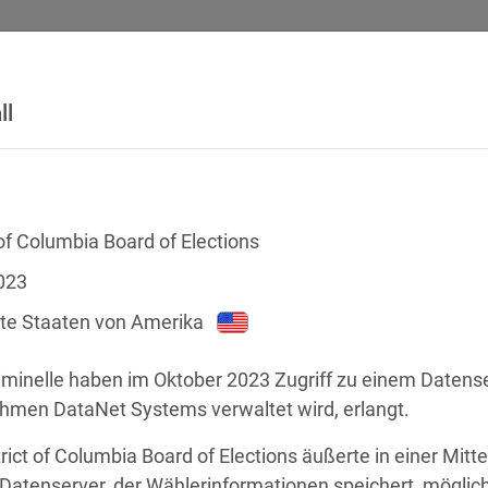
ll
SICHERHEITSVORFÄLLE
RECHTSTEXTE
GLOSSAR
DATE
 of Columbia Board of Elections
023
gte Staaten von Amerika
iminelle haben im Oktober 2023 Zugriff zu einem Datense
hmen DataNet Systems verwaltet wird, erlangt.
chstellen
rict of Columbia Board of Elections äußerte in einer Mitte
 Datenserver, der Wählerinformationen speichert, möglic