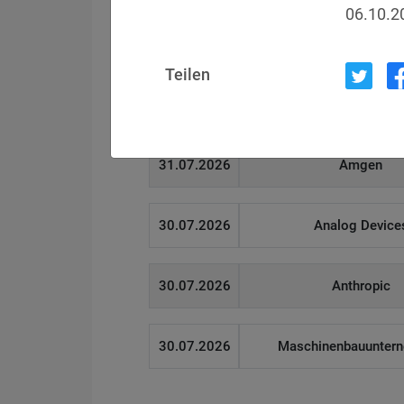
06.10.2
31.07.2026
Ökovolt Solartec
Teilen
31.07.2026
Coinkite
31.07.2026
Amgen
30.07.2026
Analog Device
30.07.2026
Anthropic
30.07.2026
Maschinenbauunter