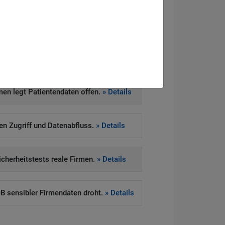
 stellen Ultimatum.
» Details
iebstahl von 210 Tsd. Bitcoin.
» Details
en legt Patientendaten offen.
» Details
ten Zugriff und Datenabfluss.
» Details
Sicherheitstests reale Firmen.
» Details
 sensibler Firmendaten droht.
» Details