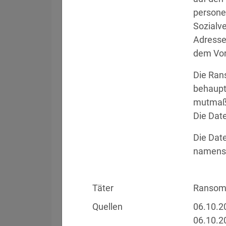
persone
Sozialv
Filter
Länderauswahl
Adressen
dem Vor
Datum
Betroffen
Die Ran
behaupt
mutmaßl
05.08.2026
Meta
Die Dat
Die Dat
04.08.2026
Brown Health Medical
namens 
03.08.2026
AnMed
Täter
Ranso
Quellen
06.10.2
02.08.2026
Fürstentum Liechte
06.10.2