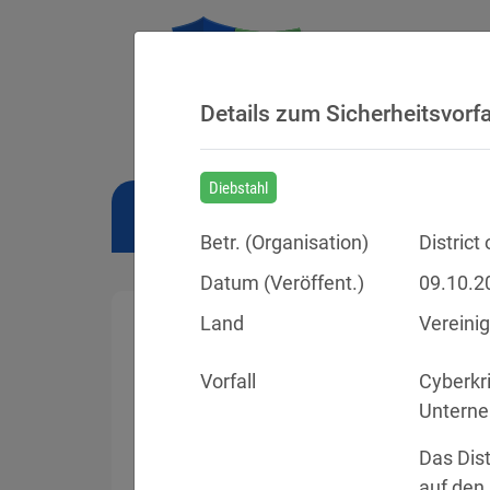
Details zum Sicherheitsvorfa
Diebstahl
NEWS
BUSSGELDER
URTEILE
Betr. (
Organisation
)
District
Datum (Veröffent.)
09.10.2
Land
Vereini
Vorfall
Cyberkr
Sicherheitsvorfälle
Unterne
Datenpannen, Cyber-Angriffe und Schwa
Das Dist
auf den