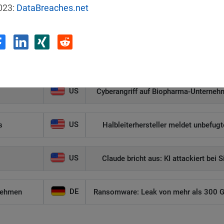
023:
DataBreaches.net
AT
hnik
Ransomware-Angriff: Hacker
CA
Coldcard-Firmwarefehler ermöglicht D
US
Cyberangriff auf Biopharma-Unternehm
US
s
Halbleiterhersteller meldet unbefug
US
Claude bricht aus: KI attackiert bei 
DE
nehmen
Ransomware: Leak von mehr als 300 GB