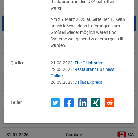
Restaurants in den USA betroffen 
Filter
Länderauswahl
waren. 
Am 25. März 2023 äußerte Ben E. Keith 
Datum
Betroffene
Land
anschließend, dass Lieferungen zum 
Großteil wieder möglich waren und 
Systeme weitgehend wiederhergestellt 
US
05.08.2026
Meta
wurden. 
US
04.08.2026
Brown Health Medical Group-MA
Quellen
21.03.2023:
The Oklahoman
22.03.2023:
Restaurant Business
Online
US
03.08.2026
AnMed
26.03.2023:
Dallas Express
LI
02.08.2026
Fürstentum Liechtenstein
Teilen
AT
31.07.2026
Ökovolt Solartechnik
CA
31.07.2026
Coinkite