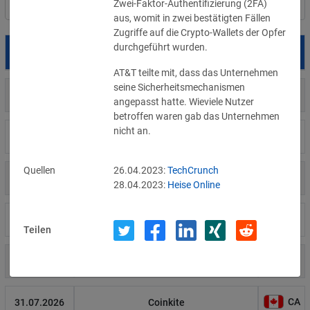
Zwei-Faktor-Authentifizierung (2FA) 
Filter
Länderauswahl
aus, womit in zwei bestätigten Fällen 
Zugriffe auf die Crypto-Wallets der Opfer 
durchgeführt wurden.
Datum
Betroffene
Land
AT&T teilte mit, dass das Unternehmen 
seine Sicherheitsmechanismen 
US
05.08.2026
Meta
angepasst hatte. Wieviele Nutzer 
betroffen waren gab das Unternehmen 
nicht an.
US
04.08.2026
Brown Health Medical Group-MA
Quellen
26.04.2023:
TechCrunch
US
03.08.2026
AnMed
28.04.2023:
Heise Online
LI
02.08.2026
Fürstentum Liechtenstein
Teilen
AT
31.07.2026
Ökovolt Solartechnik
CA
31.07.2026
Coinkite