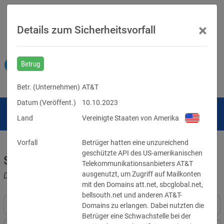
×
Details zum Sicherheitsvorfall
Betrug
Betr. (
Unternehmen
)
AT&T
Datum (Veröffent.)
10.10.2023
Land
Vereinigte Staaten von Amerika
Vorfall
Betrüger hatten eine unzureichend 
geschützte API des US-amerikanischen 
Sicherheitsvorfälle
Telekommunikationsanbieters AT&T 
ausgenutzt, um Zugriff auf Mailkonten 
Datenpannen, Cyber-Angriffe und Schwachstellen
mit den Domains att.net, sbcglobal.net, 
bellsouth.net und anderen AT&T-
Domains zu erlangen. Dabei nutzten die 
Betrüger eine Schwachstelle bei der 