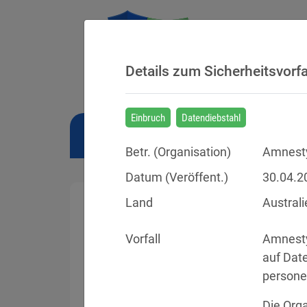
Details zum Sicherheitsvorfa
Einbruch
Datendiebstahl
NEWS
BUSSGELDER
URTEILE
Betr. (
Organisation
)
Amnesty
Datum (Veröffent.)
30.04.2
Land
Australi
Vorfall
Amnesty 
Sicherheitsvorfälle
auf Date
persone
Datenpannen, Cyber-Angriffe und Schwa
Die Orga