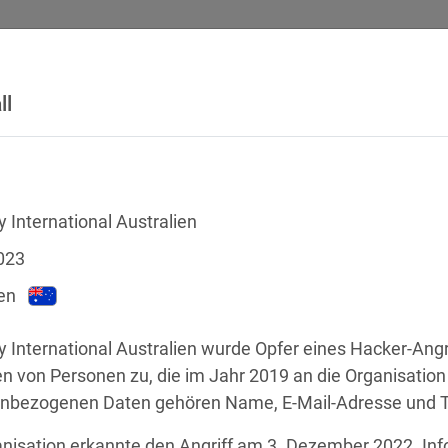
ll
SICHERHEITSVORFÄLLE
RECHTSTEXTE
GLOSSAR
DATE
 International Australien
023
en
International Australien wurde Opfer eines Hacker-Angriff
n von Personen zu, die im Jahr 2019 an die Organisation
nbezogenen Daten gehören Name, E-Mail-Adresse und 
chstellen
nisation erkannte den Angriff am 3. Dezember 2022. Info