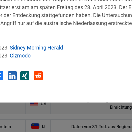
tzer erst am am späten Freitag des 28. April 2023. Der Ei
or der Entdeckung stattgefunden haben. Die Untersuchung 
 Angriff nur auf die australische Niederlassung erstreckte
e
Land
Sicherh
023:
Sidney Morning Herald
023:
Gizmodo
US
Autonomer KI-Agent bricht aus und ha
US
 Group-MA
Angriff legt sensibl
Malware-Angriff zwingt US-Gesund
US
Einrichtun
LI
nstein
Daten von 31 Tsd. aus Regieru