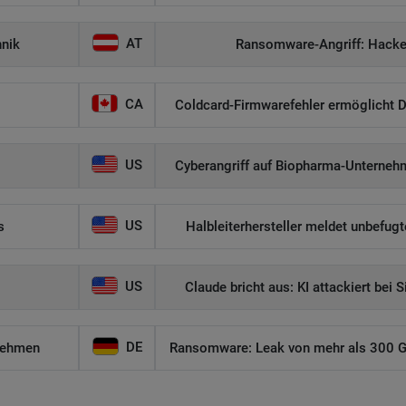
AT
hnik
Ransomware-Angriff: Hacker
CA
Coldcard-Firmwarefehler ermöglicht D
US
Cyberangriff auf Biopharma-Unternehm
US
s
Halbleiterhersteller meldet unbefug
US
Claude bricht aus: KI attackiert bei 
DE
nehmen
Ransomware: Leak von mehr als 300 GB