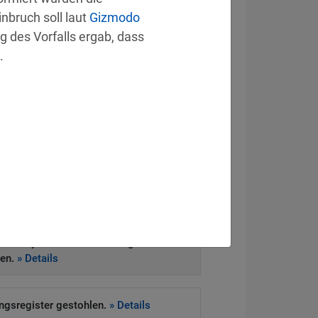
nbruch soll laut 
Gizmodo
des Vorfalls ergab, dass 
.
eitsvorfall
ckt Systeme von Drittanbieter.
» Details
e Daten offen.
» Details
heitssystem zur Schließung von 83
gen.
» Details
ngsregister gestohlen.
» Details