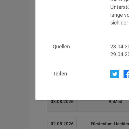
Unterstü
lange v
Filter
Länderauswahl
sich der
Datum
Betroffen
Quellen
28.04.2
29.04.2
05.08.2026
Meta
Teilen
04.08.2026
Brown Health Medical
03.08.2026
AnMed
02.08.2026
Fürstentum Liechte