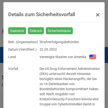
×
Details zum Sicherheitsvorfall
Datenleck
Einbruch
Sicherheitslücke
Betr. (
Organisation
)
Strafverfolgungsbehörden
Datum (Veröffent.)
22.05.2022
Land
Vereinigte Staaten von Amerika
Vorfall
Die US Drug Enforcement Administration 
(DEA) untersucht derzeit Hinweise 
Sicherheitsvorfälle
bezüglich eines Hackerangriffs, der bis 
zu 16 Datenbanken von 
Datenpannen, Cyber-Angriffe und Schwachstellen
Bundesbehörden kompromittiert haben 
soll. Nach Angaben von 
KrebsOnSecurity-Forschern könnte eine 
Gruppe von Cyberkriminellen damit in 