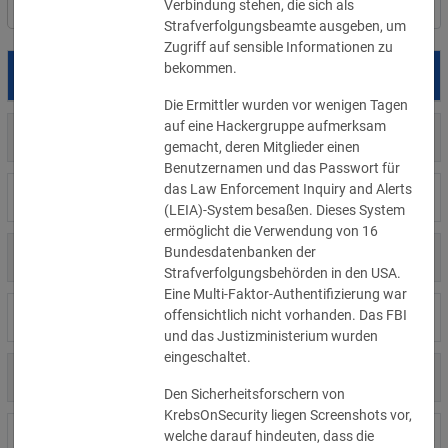
Verbindung stehen, die sich als 
Filter
Länderauswahl
Strafverfolgungsbeamte ausgeben, um 
Zugriff auf sensible Informationen zu 
bekommen.
Datum
Betroffene
Land
Die Ermittler wurden vor wenigen Tagen 
auf eine Hackergruppe aufmerksam 
US
05.08.2026
Meta
gemacht, deren Mitglieder einen 
Benutzernamen und das Passwort für 
das Law Enforcement Inquiry and Alerts 
US
04.08.2026
Brown Health Medical Group-MA
(LEIA)-System besaßen. Dieses System 
ermöglicht die Verwendung von 16 
Bundesdatenbanken der 
US
03.08.2026
AnMed
Strafverfolgungsbehörden in den USA. 
Eine Multi-Faktor-Authentifizierung war 
offensichtlich nicht vorhanden. Das FBI 
LI
02.08.2026
Fürstentum Liechtenstein
und das Justizministerium wurden 
eingeschaltet.
AT
31.07.2026
Ökovolt Solartechnik
Den Sicherheitsforschern von 
KrebsOnSecurity liegen Screenshots vor, 
welche darauf hindeuten, dass die 
CA
31.07.2026
Coinkite