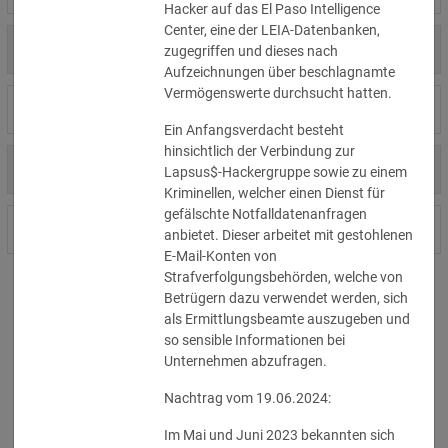
Hacker auf das El Paso Intelligence 
Center, eine der LEIA-Datenbanken, 
US
31.07.2026
Amgen
zugegriffen und dieses nach 
Aufzeichnungen über beschlagnamte 
Vermögenswerte durchsucht hatten.
US
30.07.2026
Analog Devices
Ein Anfangsverdacht besteht 
hinsichtlich der Verbindung zur 
US
30.07.2026
Anthropic
Lapsus$-Hackergruppe sowie zu einem 
Kriminellen, welcher einen Dienst für 
gefälschte Notfalldatenanfragen 
DE
30.07.2026
Maschinenbauunternehmen
anbietet. Dieser arbeitet mit gestohlenen 
E-Mail-Konten von 
Strafverfolgungsbehörden, welche von 
Betrügern dazu verwendet werden, sich 
Zeige Vorfall 1 bis 10 von 11405 Vorfällen.
als Ermittlungsbeamte auszugeben und 
so sensible Informationen bei 
10
Vorfälle pro Seite.
Unternehmen abzufragen. 
Nachtrag vom 19.06.2024:
1
2
3
4
5
...
1141
Im Mai und Juni 2023 bekannten sich 