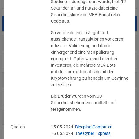
Studenten durchgeführt wurde, hielt 12 
Filter
Länderauswahl
Sekunden an und nutzte dabei eine 
Sicherheitslücke im MEV-Boost relay 
Code aus.
Datum
Betroffene
Land
So wurde ihnen ein Zugriff auf 
ausstehende Transaktionen vor deren 
US
05.08.2026
Meta
offizieller Validierung und damit 
einhergehend eine Manipulierung 
ermöglicht. Opfer waren dabei drei 
US
04.08.2026
Brown Health Medical Group-MA
Investoren, die mehrere MEV-Bots 
nutzten, um automatisch mit der 
Kryptowährung zu handeln um Gewinne 
US
03.08.2026
AnMed
zu erzielen.
Die Brüder wurden vom US-
LI
02.08.2026
Fürstentum Liechtenstein
Sicherheitsbehörden ermittelt und 
festgenommen.
AT
31.07.2026
Ökovolt Solartechnik
Quellen
15.05.2024:
Bleeping Computer
16.05.2024:
The Cyber Express
CA
31.07.2026
Coinkite