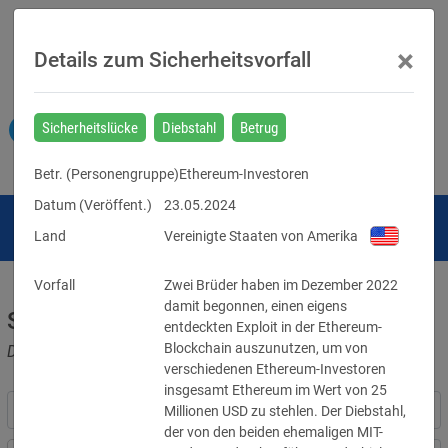
×
Details zum Sicherheitsvorfall
Sicherheitslücke
Diebstahl
Betrug
Betr. (
Personengruppe
)
Ethereum-Investoren
Datum (Veröffent.)
23.05.2024
Land
Vereinigte Staaten von Amerika
Vorfall
Zwei Brüder haben im Dezember 2022 
damit begonnen, einen eigens 
Sicherheitsvorfälle
entdeckten Exploit in der Ethereum-
Blockchain auszunutzen, um von 
Datenpannen, Cyber-Angriffe und Schwachstellen
verschiedenen Ethereum-Investoren 
insgesamt Ethereum im Wert von 25 
Millionen USD zu stehlen. Der Diebstahl, 
der von den beiden ehemaligen MIT-