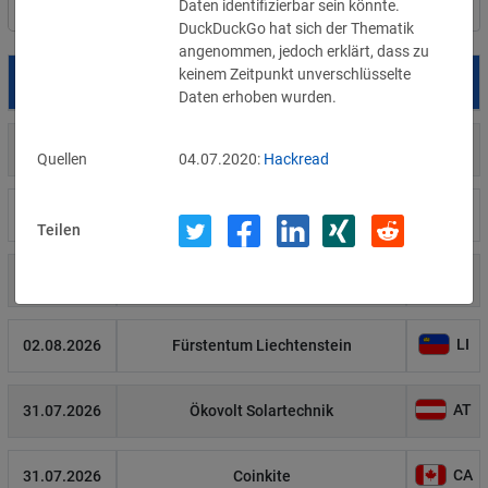
Daten identifizierbar sein könnte. 
Filter
Länderauswahl
DuckDuckGo hat sich der Thematik 
angenommen, jedoch erklärt, dass zu 
keinem Zeitpunkt unverschlüsselte 
Datum
Betroffene
Land
Daten erhoben wurden. 
US
05.08.2026
Meta
Quellen
04.07.2020:
Hackread
US
04.08.2026
Brown Health Medical Group-MA
Teilen
US
03.08.2026
AnMed
LI
02.08.2026
Fürstentum Liechtenstein
AT
31.07.2026
Ökovolt Solartechnik
CA
31.07.2026
Coinkite