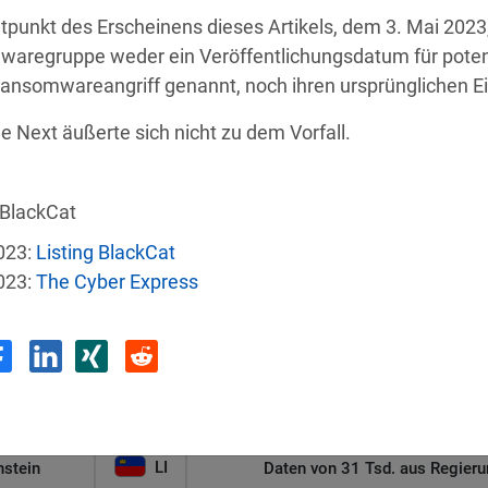
punkt des Erscheinens dieses Artikels, dem 3. Mai 2023, 
aregruppe weder ein Veröffentlichungsdatum für potenzi
ansomwareangriff genannt, noch ihren ursprünglichen Ein
 Next äußerte sich nicht zu dem Vorfall.
e
Land
Sicherh
BlackCat
US
Autonomer KI-Agent bricht aus und ha
023:
Listing BlackCat
023:
The Cyber Express
US
 Group-MA
Angriff legt sensibl
Malware-Angriff zwingt US-Gesund
US
Einrichtun
LI
nstein
Daten von 31 Tsd. aus Regieru