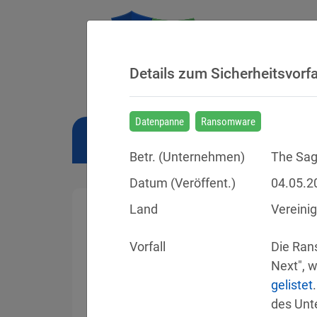
Details zum Sicherheitsvorfa
Datenpanne
Ransomware
NEWS
BUSSGELDER
URTEILE
Betr. (
Unternehmen
)
The Sag
Datum (Veröffent.)
04.05.2
Land
Vereini
Vorfall
Die Ran
Sicherheitsvorfälle
gelistet
Datenpannen, Cyber-Angriffe und Schwa
des Unt