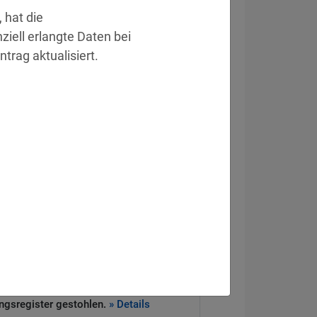
hat die 
ell erlangte Daten bei 
trag aktualisiert.
eitsvorfall
ckt Systeme von Drittanbieter.
» Details
e Daten offen.
» Details
heitssystem zur Schließung von 83
gen.
» Details
ngsregister gestohlen.
» Details