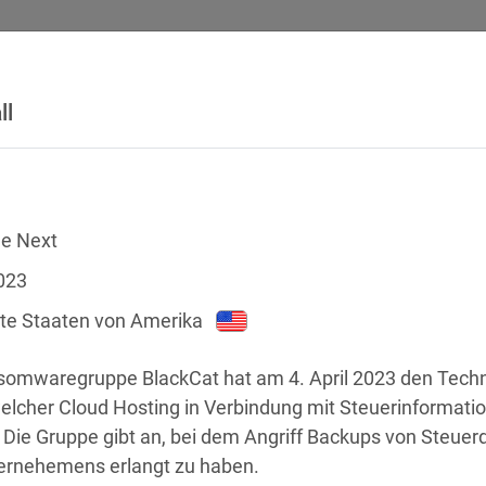
ll
SICHERHEITSVORFÄLLE
RECHTSTEXTE
GLOSSAR
DATE
e Next
023
gte Staaten von Amerika
somwaregruppe BlackCat hat am 4. April 2023 den Techn
. Die Gruppe gibt an, bei dem Angriff Backups von Steu
chstellen
ernehemens erlangt zu haben.