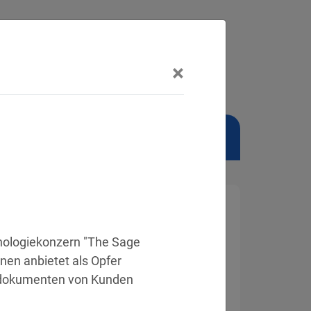
×
NSCHUTZBEAUFTRAGTER
ologiekonzern "The Sage 
Next", welcher Cloud Hosting in Verbindung mit Steuerinformationen anbietet als Opfer 
erdokumenten von Kunden 