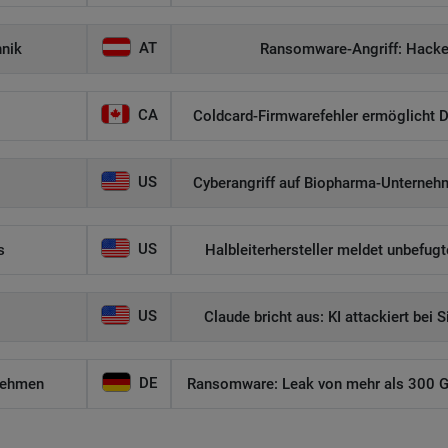
AT
hnik
Ransomware-Angriff: Hacker
CA
Coldcard-Firmwarefehler ermöglicht D
US
Cyberangriff auf Biopharma-Unternehm
US
s
Halbleiterhersteller meldet unbefug
US
Claude bricht aus: KI attackiert bei 
DE
nehmen
Ransomware: Leak von mehr als 300 GB