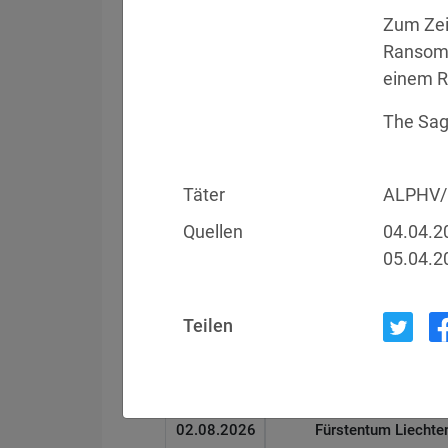
Zum Zeit
Ransomw
Filter
Länderauswahl
einem R
The Sage
Datum
Betroffen
Täter
ALPHV/
05.08.2026
Meta
Quellen
04.04.2
05.04.2
04.08.2026
Brown Health Medical
Teilen
03.08.2026
AnMed
02.08.2026
Fürstentum Liechte