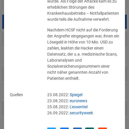
wurde. Als Folge der Attacke kam es zu 
Filter
Länderauswahl
erheblichen Störungen des 
Krankenhausbetriebs – Notfallpatienten 
wurde teils die Aufnahme verwehrt. 
Datum
Betroffene
Land
Nachdem HCSF nicht auf die Forderung 
der Angreifer eingegangen war, ihnen ein 
US
05.08.2026
Meta
Lösegeld in Höhe von 10 Mio. USD zu 
zahlen, leakten die Hacker einen 
Datensatz, der u.a. medizinische Scans, 
US
04.08.2026
Brown Health Medical Group-MA
Laboranalysen und 
Sozialversicherungsnummern einer 
nicht näher genannten Anzahl von 
US
03.08.2026
AnMed
Patienten enthielt.
LI
02.08.2026
Fürstentum Liechtenstein
Quellen
23.08.2022:
Spiegel
23.08.2022:
euronews
25.08.2022:
L'essentiel
AT
31.07.2026
Ökovolt Solartechnik
26.09.2022:
securityweek
CA
31.07.2026
Coinkite