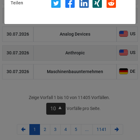
Teilen
US
31.07.2026
Amgen
US
30.07.2026
Analog Devices
US
30.07.2026
Anthropic
DE
30.07.2026
Maschinenbauunternehmen
Zeige Vorfall 1 bis 10 von 11405 Vorfällen.
10
Vorfälle pro Seite.
1
2
3
4
5
...
1141