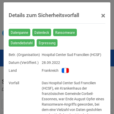
×
Details zum Sicherheitsvorfall
Datenpanne
Datenleck
Ransomware
Datendiebstahl
Erpressung
Betr. (
Organisation
)
Hospital Center Sud Francilien (HCSF)
Datum (Veröffent.)
28.09.2022
Land
Frankreich
Sicherheitsvorfälle
Vorfall
Das Hospital Center Sud Francilien 
(HCSF), ein Krankenhaus der 
Datenpannen, Cyber-Angriffe und Schwachstellen
französischen Gemeinde Corbeil-
Essonnes, war Ende August Opfer eines 
Ransomware-Angriffs geworden, bei 
dem eine Vielzahl von Daten gestohlen 