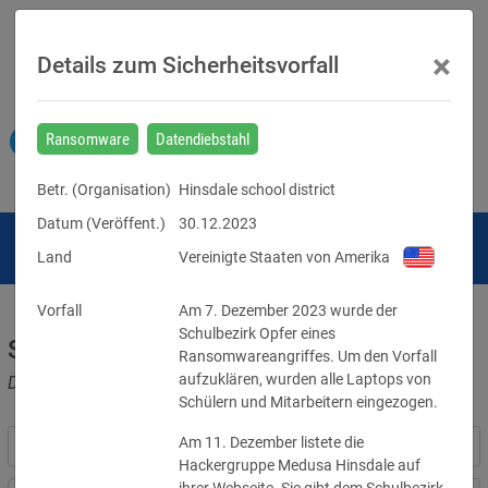
×
Details zum Sicherheitsvorfall
Ransomware
Datendiebstahl
Betr. (
Organisation
)
Hinsdale school district
Datum (Veröffent.)
30.12.2023
Land
Vereinigte Staaten von Amerika
Vorfall
Am 7. Dezember 2023 wurde der 
Schulbezirk Opfer eines 
Sicherheitsvorfälle
Ransomwareangriffes. Um den Vorfall 
aufzuklären, wurden alle Laptops von 
Datenpannen, Cyber-Angriffe und Schwachstellen
Schülern und Mitarbeitern eingezogen.
Am 11. Dezember listete die 
Hackergruppe Medusa Hinsdale auf 