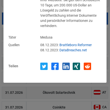
ihrer Webseite. Sie gibt dem Schulbezirk 
Filter
Länderauswahl
10 Tage, um 200.000 US-Dollar an 
Lösegeld zu zahlen und die 
Veröffentlichung interner Dokumente 
Datum
Betroffene
Land
und persönlicher Informationen zu 
verhindern. 
US
05.08.2026
Meta
Täter
Medusa
Quellen
08.12.2023:
Brattleboro Reformer
US
04.08.2026
Brown Health Medical Group-MA
08.12.2023:
DataBreaches.net
US
03.08.2026
AnMed
Teilen
LI
02.08.2026
Fürstentum Liechtenstein
AT
31.07.2026
Ökovolt Solartechnik
CA
31.07.2026
Coinkite