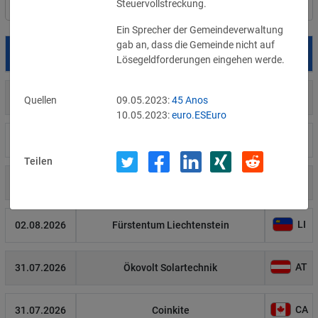
Steuervollstreckung.
Filter
Länderauswahl
Ein Sprecher der Gemeindeverwaltung 
gab an, dass die Gemeinde nicht auf 
Datum
Betroffene
Land
Lösegeldforderungen eingehen werde.
US
05.08.2026
Meta
Quellen
09.05.2023:
45 Anos
10.05.2023:
euro.ESEuro
US
04.08.2026
Brown Health Medical Group-MA
Teilen
US
03.08.2026
AnMed
LI
02.08.2026
Fürstentum Liechtenstein
AT
31.07.2026
Ökovolt Solartechnik
CA
31.07.2026
Coinkite