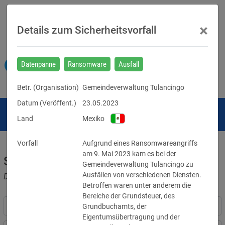
×
Details zum Sicherheitsvorfall
Datenpanne
Ransomware
Ausfall
Betr. (
Organisation
)
Gemeindeverwaltung Tulancingo
Datum (Veröffent.)
23.05.2023
Land
Mexiko
Vorfall
Aufgrund eines Ransomwareangriffs 
am 9. Mai 2023 kam es bei der 
Sicherheitsvorfälle
Gemeindeverwaltung Tulancingo zu 
Ausfällen von verschiedenen Diensten. 
Datenpannen, Cyber-Angriffe und Schwachstellen
Betroffen waren unter anderem die 
Bereiche der Grundsteuer, des 
Grundbuchamts, der 
Eigentumsübertragung und der 