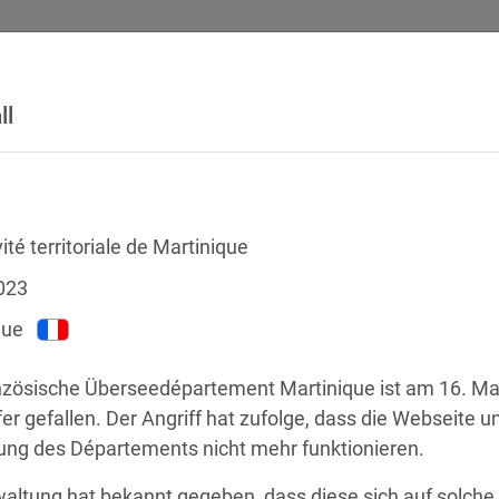
ll
SICHERHEITSVORFÄLLE
RECHTSTEXTE
GLOSSAR
DATE
vité territoriale de Martinique
023
que
nzösische Überseedépartement Martinique ist am 16. Mai
r gefallen. Der Angriff hat zufolge, dass die Webseite un
ung des Départements nicht mehr funktionieren. 
chstellen
altung hat bekannt gegeben, dass diese sich auf solche S