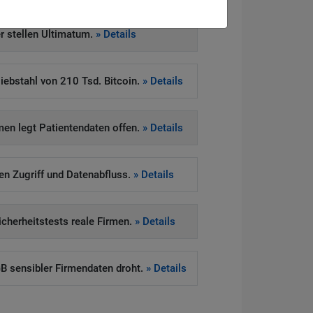
 stellen Ultimatum.
» Details
iebstahl von 210 Tsd. Bitcoin.
» Details
en legt Patientendaten offen.
» Details
ten Zugriff und Datenabfluss.
» Details
Sicherheitstests reale Firmen.
» Details
 sensibler Firmendaten droht.
» Details