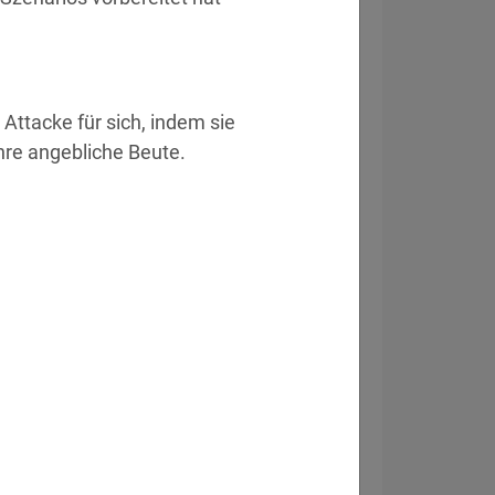
tacke für sich, indem sie 
 ihre angebliche Beute.
eitsvorfall
ckt Systeme von Drittanbieter.
» Details
e Daten offen.
» Details
heitssystem zur Schließung von 83
gen.
» Details
ngsregister gestohlen.
» Details