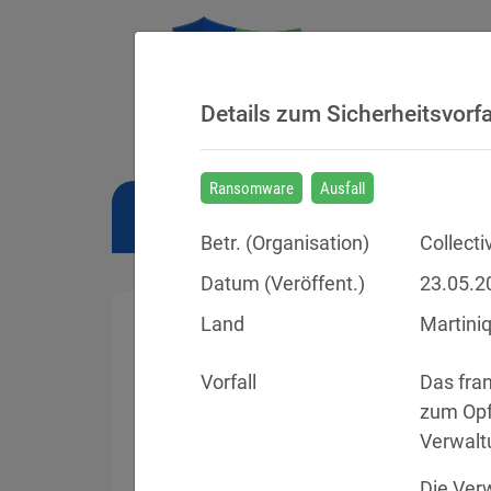
Details zum Sicherheitsvorfa
Ransomware
Ausfall
NEWS
BUSSGELDER
URTEILE
Betr. (
Organisation
)
Collecti
Datum (Veröffent.)
23.05.2
Land
Martini
Vorfall
Das fra
Sicherheitsvorfälle
zum Opfe
Verwalt
Datenpannen, Cyber-Angriffe und Schwa
Die Verw