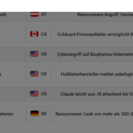
AT
hnik
Ransomware-Angriff: Hacker
CA
Coldcard-Firmwarefehler ermöglicht D
US
Cyberangriff auf Biopharma-Unternehm
US
s
Halbleiterhersteller meldet unbefug
US
Claude bricht aus: KI attackiert bei 
DE
nehmen
Ransomware: Leak von mehr als 300 GB