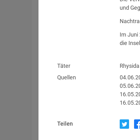
und Geg
Nachtra
Filter
Länderauswahl
Im Juni
die Inse
Datum
Betroffen
05.08.2026
Meta
Täter
Rhysida
Quellen
04.06.2
05.06.2
04.08.2026
Brown Health Medical
16.05.2
16.05.2
03.08.2026
AnMed
Teilen
02.08.2026
Fürstentum Liechte