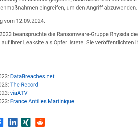
enmaßnahmen eingreifen, um den Angriff abzuwenden.
g vom 12.09.2024:
 2023 beanspruchte die Ransomware-Gruppe Rhysida die At
l auf ihrer Leaksite als Opfer listete. Sie veröffentlichten
e
Land
Sicherh
US
Autonomer KI-Agent bricht aus und ha
023:
DataBreaches.net
023:
The Record
US
 Group-MA
Angriff legt sensibl
023:
viaATV
023:
France Antilles Martinique
Malware-Angriff zwingt US-Gesund
US
Einrichtun
LI
nstein
Daten von 31 Tsd. aus Regieru