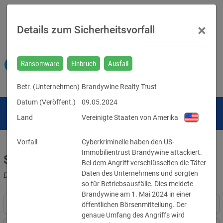
×
Details zum Sicherheitsvorfall
Ransomware
Einbruch
Ausfall
Betr. (
Unternehmen
)
Brandywine Realty Trust
Datum (Veröffent.)
09.05.2024
Land
Vereinigte Staaten von Amerika
Vorfall
Cyberkriminelle haben den US-
Immobilientrust Brandywine attackiert. 
Sicherheitsvorfälle
Bei dem Angriff verschlüsselten die Täter 
Daten des Unternehmens und sorgten 
Datenpannen, Cyber-Angriffe und Schwachstellen
so für Betriebsausfälle. Dies meldete 
Brandywine am 1. Mai 2024 in einer 
öffentlichen Börsenmitteilung. Der 
genaue Umfang des Angriffs wird 