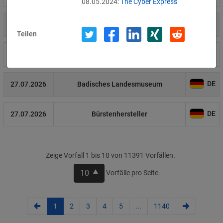
08.05.2024:
The Cyber Express
US
27.07.2026
Anthropic
Teilen
DE
27.07.2026
Maschinenbauunternehmen
DE
27.07.2026
Badisches Landesmuseum
DE
27.07.2026
Bürstenhersteller
Zeige Vorfall 1 bis 10 von 11391 Vorfällen.
10
Vorfälle pro Seite.
1
2
3
4
5
...
1140