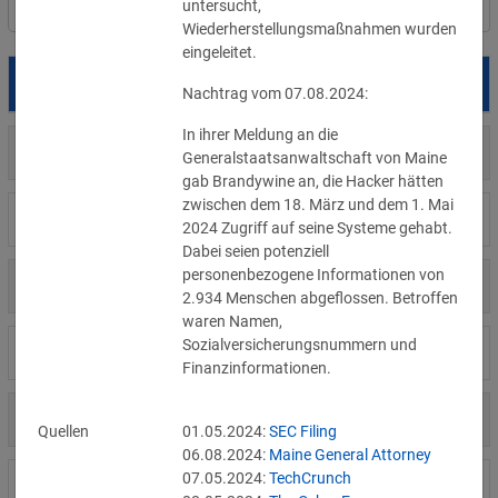
untersucht, 
Filter
Länderauswahl
Wiederherstellungsmaßnahmen wurden 
eingeleitet.
Datum
Betroffene
Land
Nachtrag vom 07.08.2024:
In ihrer Meldung an die 
AT
31.07.2026
Ökovolt Solartechnik
Generalstaatsanwaltschaft von Maine 
gab Brandywine an, die Hacker hätten 
zwischen dem 18. März und dem 1. Mai 
US
30.07.2026
Analog Devices
2024 Zugriff auf seine Systeme gehabt. 
Dabei seien potenziell 
personenbezogene Informationen von 
US
30.07.2026
Anthropic
2.934 Menschen abgeflossen. Betroffen 
waren Namen, 
Sozialversicherungsnummern und 
DE
28.07.2026
Quirin-Bank
Finanzinformationen.
DE
28.07.2026
Kreativagentur
Quellen
01.05.2024:
SEC Filing
06.08.2024:
Maine General Attorney
07.05.2024:
TechCrunch
DE
27.07.2026
Sanitärgroßhändler