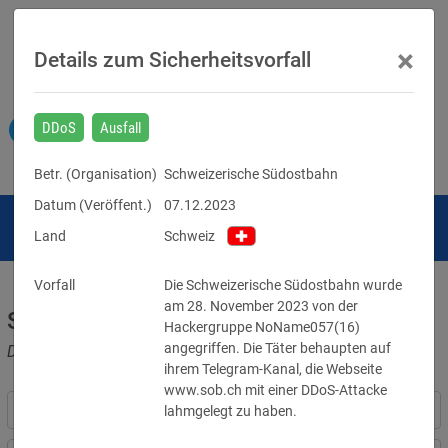
×
Details zum Sicherheitsvorfall
DDoS
Ausfall
Betr. (
Organisation
)
Schweizerische Südostbahn
Datum (Veröffent.)
07.12.2023
Land
Schweiz
Vorfall
Die Schweizerische Südostbahn wurde 
am 28. November 2023 von der 
Sicherheitsvorfälle
Hackergruppe NoName057(16) 
angegriffen. Die Täter behaupten auf 
Datenpannen, Cyber-Angriffe und Schwachstellen
ihrem Telegram-Kanal, die Webseite 
www.sob.ch mit einer DDoS-Attacke 
lahmgelegt zu haben.