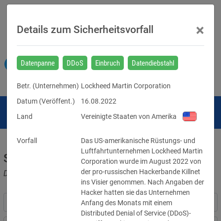
×
Details zum Sicherheitsvorfall
Datenpanne
DDoS
Einbruch
Datendiebstahl
Betr. (
Unternehmen
)
Lockheed Martin Corporation
Datum (Veröffent.)
16.08.2022
Land
Vereinigte Staaten von Amerika
Vorfall
Das US-amerikanische Rüstungs- und 
Luftfahrtunternehmen Lockheed Martin 
Sicherheitsvorfälle
Corporation wurde im August 2022 von 
der pro-russischen Hackerbande Killnet 
Datenpannen, Cyber-Angriffe und Schwachstellen
ins Visier genommen. Nach Angaben der 
Hacker hatten sie das Unternehmen 
Anfang des Monats mit einem 
Distributed Denial of Service (DDoS)-