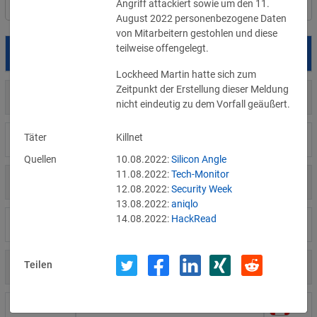
Angriff attackiert sowie um den 11. 
Filter
Länderauswahl
August 2022 personenbezogene Daten 
von Mitarbeitern gestohlen und diese 
teilweise offengelegt.
Datum
Betroffene
Land
Lockheed Martin hatte sich zum 
Zeitpunkt der Erstellung dieser Meldung 
US
05.08.2026
Meta
nicht eindeutig zu dem Vorfall geäußert.
Täter
Killnet
US
04.08.2026
Brown Health Medical Group-MA
Quellen
10.08.2022:
Silicon Angle
11.08.2022:
Tech-Monitor
US
03.08.2026
AnMed
12.08.2022:
Security Week
13.08.2022:
aniqlo
14.08.2022:
HackRead
LI
02.08.2026
Fürstentum Liechtenstein
Teilen
AT
31.07.2026
Ökovolt Solartechnik
CA
31.07.2026
Coinkite