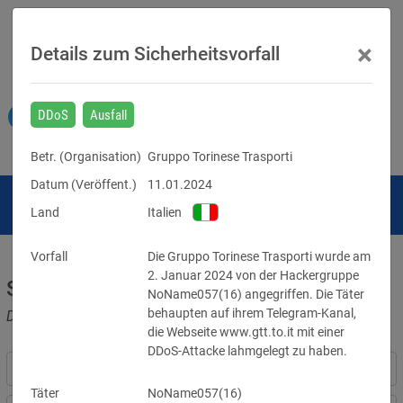
×
Details zum Sicherheitsvorfall
DDoS
Ausfall
Betr. (
Organisation
)
Gruppo Torinese Trasporti
Datum (Veröffent.)
11.01.2024
Land
Italien
Vorfall
Die Gruppo Torinese Trasporti wurde am 
2. Januar 2024 von der Hackergruppe 
Sicherheitsvorfälle
NoName057(16) angegriffen. Die Täter 
behaupten auf ihrem Telegram-Kanal, 
Datenpannen, Cyber-Angriffe und Schwachstellen
die Webseite www.gtt.to.it mit einer 
DDoS-Attacke lahmgelegt zu haben.
Täter
NoName057(16)