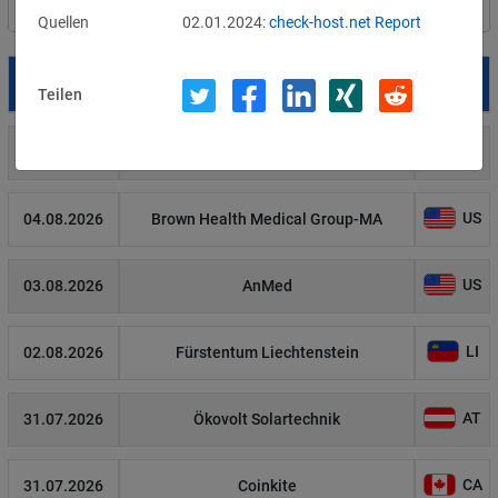
Filter
Länderauswahl
Quellen
02.01.2024:
check-host.net Report
Datum
Betroffene
Land
Teilen
US
05.08.2026
Meta
US
04.08.2026
Brown Health Medical Group-MA
US
03.08.2026
AnMed
LI
02.08.2026
Fürstentum Liechtenstein
AT
31.07.2026
Ökovolt Solartechnik
CA
31.07.2026
Coinkite