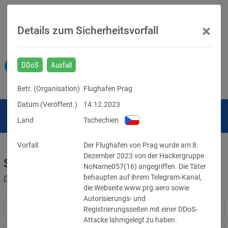
×
Details zum Sicherheitsvorfall
DDoS
Ausfall
Betr. (
Organisation
)
Flughafen Prag
Datum (Veröffent.)
14.12.2023
Land
Tschechien
Vorfall
Der Flughafen von Prag wurde am 8. 
Dezember 2023 von der Hackergruppe 
Sicherheitsvorfälle
NoName057(16) angegriffen. Die Täter 
behaupten auf ihrem Telegram-Kanal, 
Datenpannen, Cyber-Angriffe und Schwachstellen
die Webseite www.prg.aero sowie 
Autorisierungs- und 
Registrierungsseiten mit einer DDoS-
Attacke lahmgelegt zu haben.