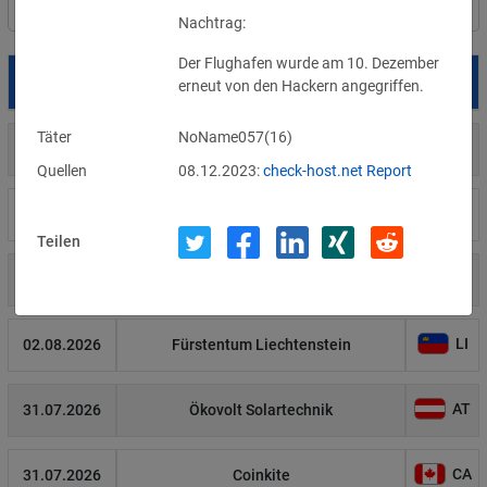
Filter
Länderauswahl
Nachtrag:
Der Flughafen wurde am 10. Dezember 
Datum
Betroffene
Land
erneut von den Hackern angegriffen.
Täter
NoName057(16)
US
05.08.2026
Meta
Quellen
08.12.2023:
check-host.net Report
US
04.08.2026
Brown Health Medical Group-MA
Teilen
US
03.08.2026
AnMed
LI
02.08.2026
Fürstentum Liechtenstein
AT
31.07.2026
Ökovolt Solartechnik
CA
31.07.2026
Coinkite