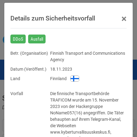
×
Details zum Sicherheitsvorfall
DDoS
Ausfall
Betr. (
Organisation
)
Finnish Transport and Communications
Agency
Datum (Veröffent.)
18.11.2023
Land
Finnland
Vorfall
Die finnische Transportbehörde 
Sicherheitsvorfälle
TRAFICOM wurde am 15. November 
2023 von der Hackergruppe 
Datenpannen, Cyber-Angriffe und Schwachstellen
NoName057(16) angegriffen. Die Täter 
behaupten auf ihrem Telegram-Kanal, 
die Webseiten 
www.kyberturvallisuuskeskus.fi, 