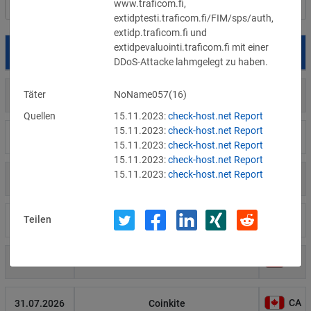
www.traficom.fi, 
Filter
Länderauswahl
extidptesti.traficom.fi/FIM/sps/auth, 
extidp.traficom.fi und 
extidpevaluointi.traficom.fi mit einer 
Datum
Betroffene
Land
DDoS-Attacke lahmgelegt zu haben.
Täter
NoName057(16)
US
05.08.2026
Meta
Quellen
15.11.2023:
check-host.net Report
15.11.2023:
check-host.net Report
US
04.08.2026
Brown Health Medical Group-MA
15.11.2023:
check-host.net Report
15.11.2023:
check-host.net Report
15.11.2023:
check-host.net Report
US
03.08.2026
AnMed
Teilen
LI
02.08.2026
Fürstentum Liechtenstein
AT
31.07.2026
Ökovolt Solartechnik
CA
31.07.2026
Coinkite