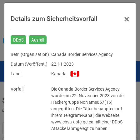
×
Details zum Sicherheitsvorfall
DDoS
Ausfall
Betr. (
Organisation
)
Canada Border Services Agency
Datum (Veröffent.)
22.11.2023
Land
Kanada
Vorfall
Die Canada Border Services Agency 
wurde am 22. November 2023 von der 
Sicherheitsvorfälle
Hackergruppe NoName057(16) 
angegriffen. Die Täter behaupten auf 
Datenpannen, Cyber-Angriffe und Schwachstellen
ihrem Telegram-Kanal, die Webseite 
www.cbsa-asfc.gc.ca mit einer DDoS-
Attacke lahmgelegt zu haben.