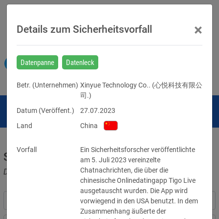
×
Details zum Sicherheitsvorfall
Datenpanne
Datenleck
Betr. (
Unternehmen
)
Xinyue Technology Co.. (心悦科技有限公
司.)
Datum (Veröffent.)
27.07.2023
Land
China
Vorfall
Ein Sicherheitsforscher veröffentlichte 
Sicherheitsvorfälle
am 5. Juli 2023 vereinzelte 
Chatnachrichten, die über die 
Datenpannen, Cyber-Angriffe und Schwachstellen
chinesische Onlinedatingapp Tigo Live 
ausgetauscht wurden. Die App wird 
vorwiegend in den USA benutzt. In dem 
Zusammenhang äußerte der 