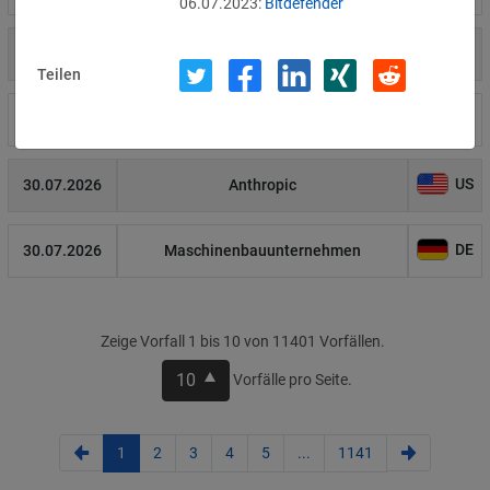
06.07.2023:
Bitdefender
US
31.07.2026
Amgen
Teilen
US
30.07.2026
Analog Devices
US
30.07.2026
Anthropic
DE
30.07.2026
Maschinenbauunternehmen
Zeige Vorfall 1 bis 10 von 11401 Vorfällen.
10
Vorfälle pro Seite.
1
2
3
4
5
...
1141