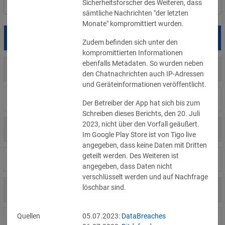
Sicherheitsforscher des Weiteren, dass 
Filter
Länderauswahl
sämtliche Nachrichten "der letzten 
Monate" kompromittiert wurden.
Datum
Betroffene
Land
Zudem befinden sich unter den 
kompromittierten Informationen 
ebenfalls Metadaten. So wurden neben 
US
05.08.2026
Meta
den Chatnachrichten auch IP-Adressen 
und Geräteinformationen veröffentlicht.
US
04.08.2026
Brown Health Medical Group-MA
Der Betreiber der App hat sich bis zum 
Schreiben dieses Berichts, den 20. Juli 
2023, nicht über den Vorfall geäußert. 
US
03.08.2026
AnMed
Im Google Play Store ist von Tigo live 
angegeben, dass keine Daten mit Dritten 
geteilt werden. Des Weiteren ist 
LI
02.08.2026
Fürstentum Liechtenstein
angegeben, dass Daten nicht 
verschlüsselt werden und auf Nachfrage 
löschbar sind.
AT
31.07.2026
Ökovolt Solartechnik
Quellen
05.07.2023:
DataBreaches
CA
31.07.2026
Coinkite