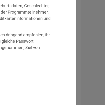
burtsdaten, Geschlechter, 
 der Programmteilnehmer. 
itkarteninformationen und 
eitsvorfall
h dringend empfohlen, ihr 
 gleiche Passwort 
angenommen, Ziel von 
 stellen Ultimatum.
» Details
ten Zugriff und Datenabfluss.
» Details
Sicherheitstests reale Firmen.
» Details
 Datenpanne bei Bewerbung.
» Details