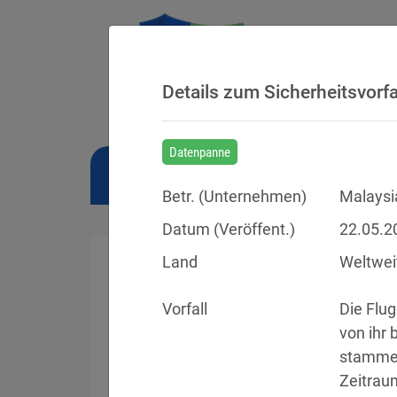
Details zum Sicherheitsvorfa
Datenpanne
NEWS
BUSSGELDER
URTEILE
Betr. (
Unternehmen
)
Malaysia
Datum (Veröffent.)
22.05.2
Land
Weltwei
Vorfall
Die Flug
Sicherheitsvorfälle
von ihr 
stammen
Datenpannen, Cyber-Angriffe und Schwa
Zeitrau