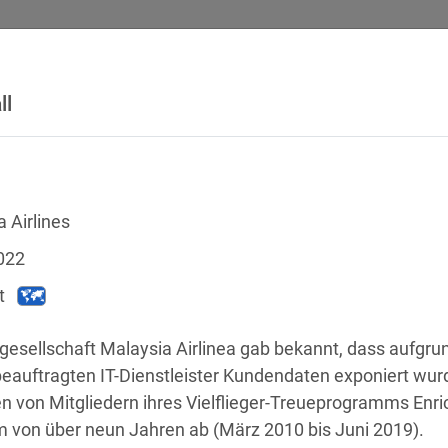
ll
SICHERHEITSVORFÄLLE
RECHTSTEXTE
GLOSSAR
DATE
 Airlines
022
t
gesellschaft Malaysia Airlinea gab bekannt, dass aufgru
beauftragten IT-Dienstleister Kundendaten exponiert wur
 von Mitgliedern ihres Vielflieger-Treueprogramms Enri
chstellen
m von über neun Jahren ab (März 2010 bis Juni 2019). 