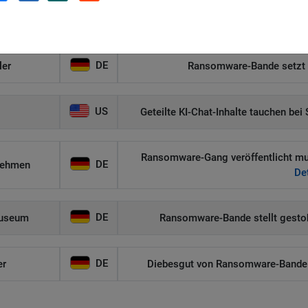
DE
r
81 GB Firmeninterna von Hackern bei 
DE
ler
Ransomware-Bande setzt F
US
Geteilte KI-Chat-Inhalte tauchen be
Ransomware-Gang veröffentlicht mut
DE
nehmen
Det
DE
museum
Ransomware-Bande stellt gestoh
DE
er
Diebesgut von Ransomware-Bande i