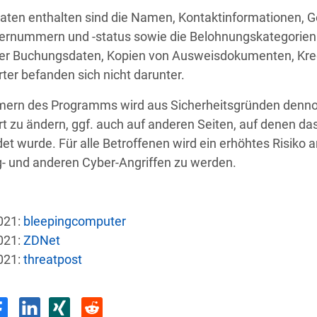
Daten enthalten sind die Namen, Kontaktinformationen, Ge
egernummern und -status sowie die Belohnungskategorien
der Buchungsdaten, Kopien von Ausweisdokumenten, Kred
er befanden sich nicht darunter. 
e
Land
Sicherh
mern des Programms wird aus Sicherheitsgründen dennoc
 zu ändern, ggf. auch auf anderen Seiten, auf denen das
et wurde. Für alle Betroffenen wird ein erhöhtes Risiko 
AT
hnik
Ransomware-Angriff: Hacker
g- und anderen Cyber-Angriffen zu werden.
US
s
Halbleiterhersteller meldet unbefug
021:
bleepingcomputer
021:
ZDNet
US
Claude bricht aus: KI attackiert bei 
021:
threatpost
DE
BGH bestätigt Schadensersatz nach