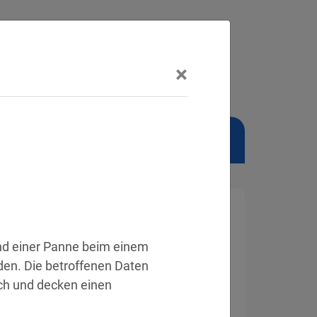
×
NSCHUTZBEAUFTRAGTER
nd einer Panne beim einem 
den. Die betroffenen Daten 
ch und decken einen 