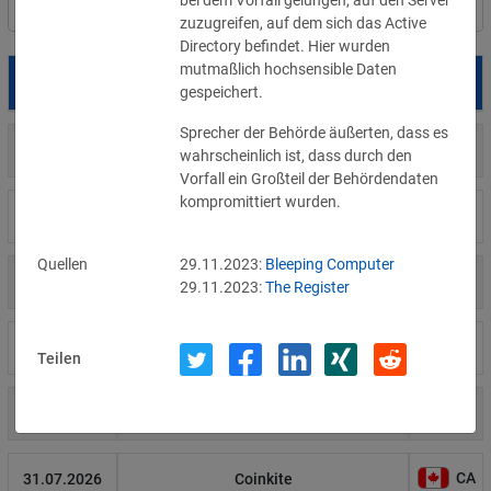
bei dem Vorfall gelungen, auf den Server 
Filter
Länderauswahl
zuzugreifen, auf dem sich das Active 
Directory befindet. Hier wurden 
mutmaßlich hochsensible Daten 
Datum
Betroffene
Land
gespeichert.
Sprecher der Behörde äußerten, dass es 
US
05.08.2026
Meta
wahrscheinlich ist, dass durch den 
Vorfall ein Großteil der Behördendaten 
kompromittiert wurden.
US
04.08.2026
Brown Health Medical Group-MA
Quellen
29.11.2023:
Bleeping Computer
US
03.08.2026
AnMed
29.11.2023:
The Register
LI
02.08.2026
Fürstentum Liechtenstein
Teilen
AT
31.07.2026
Ökovolt Solartechnik
CA
31.07.2026
Coinkite