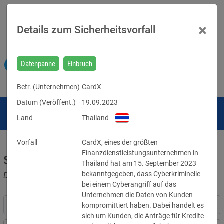
×
Details zum Sicherheitsvorfall
Datenpanne
Einbruch
Betr. (
Unternehmen
)
CardX
Datum (Veröffent.)
19.09.2023
Land
Thailand
Vorfall
CardX, eines der größten 
Finanzdienstleistungsunternehmen in 
Sicherheitsvorfälle
Thailand hat am 15. September 2023 
bekanntgegeben, dass Cyberkriminelle 
Datenpannen, Cyber-Angriffe und Schwachstellen
bei einem Cyberangriff auf das 
Unternehmen die Daten von Kunden 
kompromittiert haben. Dabei handelt es 
sich um Kunden, die Anträge für Kredite 