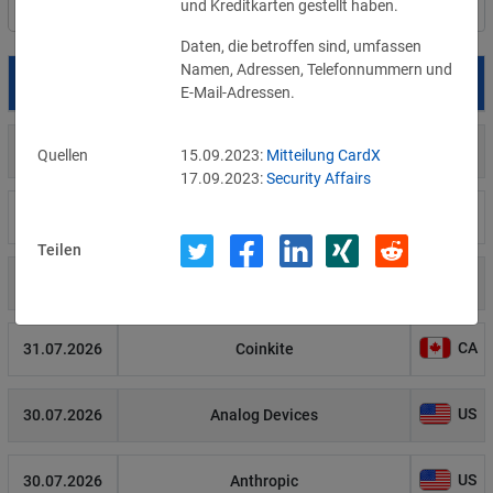
und Kreditkarten gestellt haben. 
Filter
Länderauswahl
Daten, die betroffen sind, umfassen 
Namen, Adressen, Telefonnummern und 
Datum
Betroffene
Land
E-Mail-Adressen.
US
05.08.2026
Meta
Quellen
15.09.2023:
Mitteilung CardX
17.09.2023:
Security Affairs
LI
02.08.2026
Fürstentum Liechtenstein
Teilen
AT
31.07.2026
Ökovolt Solartechnik
CA
31.07.2026
Coinkite
US
30.07.2026
Analog Devices
US
30.07.2026
Anthropic