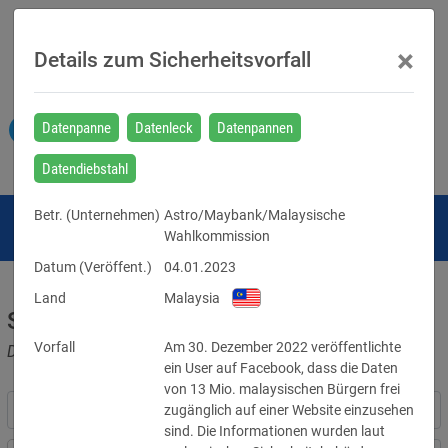
×
Details zum Sicherheitsvorfall
Datenpanne
Datenleck
Datenpannen
Datendiebstahl
Betr. (
Unternehmen
)
Astro/Maybank/Malaysische
Wahlkommission
Datum (Veröffent.)
04.01.2023
Land
Malaysia
Sicherheitsvorfälle
Vorfall
Am 30. Dezember 2022 veröffentlichte 
Datenpannen, Cyber-Angriffe und Schwachstellen
ein User auf Facebook, dass die Daten 
von 13 Mio. malaysischen Bürgern frei 
zugänglich auf einer Website einzusehen 
sind. Die Informationen wurden laut 