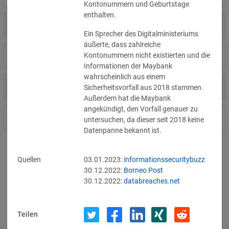
Kontonummern und Geburtstage 
enthalten.
US
31.07.2026
Amgen
Ein Sprecher des Digitalministeriums 
äußerte, dass zahlreiche 
Kontonummern nicht existierten und die 
US
30.07.2026
Analog Devices
Informationen der Maybank 
wahrscheinlich aus einem 
US
30.07.2026
Anthropic
Sicherheitsvorfall aus 2018 stammen. 
Außerdem hat die Maybank 
angekündigt, den Vorfall genauer zu 
DE
30.07.2026
Maschinenbauunternehmen
untersuchen, da dieser seit 2018 keine 
Datenpanne bekannt ist.
Zeige Vorfall 1 bis 10 von 11405 Vorfällen.
Quellen
03.01.2023:
informationssecuritybuzz
30.12.2022:
Borneo Post
10
Vorfälle pro Seite.
30.12.2022:
databreaches.net
1
2
3
4
5
...
1141
Teilen