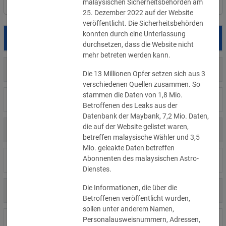
malaysischen Sicherheitsbehörden am 
Filter
Länderauswahl
25. Dezember 2022 auf der Website 
veröffentlicht. Die Sicherheitsbehörden 
konnten durch eine Unterlassung 
Datum
Betroffene
Land
durchsetzen, dass die Website nicht 
mehr betreten werden kann. 
US
05.08.2026
Meta
Die 13 Millionen Opfer setzen sich aus 3 
verschiedenen Quellen zusammen. So 
stammen die Daten von 1,8 Mio. 
US
04.08.2026
Brown Health Medical Group-MA
Betroffenen des Leaks aus der 
Datenbank der Maybank, 7,2 Mio. Daten, 
die auf der Website gelistet waren, 
US
03.08.2026
AnMed
betreffen malaysische Wähler und 3,5 
Mio. geleakte Daten betreffen 
Abonnenten des malaysischen Astro-
LI
02.08.2026
Fürstentum Liechtenstein
Dienstes.
Die Informationen, die über die 
AT
31.07.2026
Ökovolt Solartechnik
Betroffenen veröffentlicht wurden, 
sollen unter anderem Namen, 
Personalausweisnummern, Adressen, 
CA
31.07.2026
Coinkite